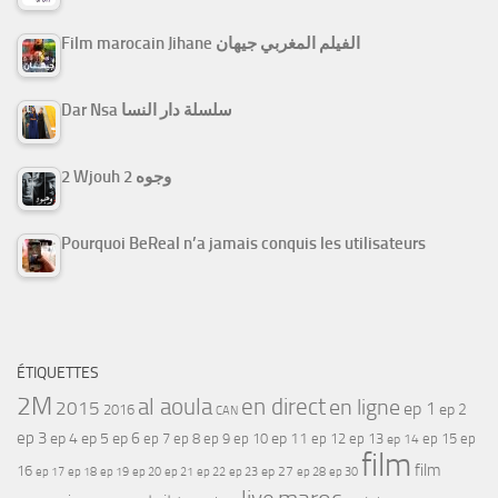
Film marocain Jihane الفيلم المغربي جيهان
Dar Nsa سلسلة دار النسا
2 Wjouh 2 وجوه
Pourquoi BeReal n’a jamais conquis les utilisateurs
ÉTIQUETTES
2M
al aoula
en direct
en ligne
2015
ep 1
ep 2
2016
CAN
ep 3
ep 4
ep 5
ep 6
ep 7
ep 11
ep 8
ep 9
ep 10
ep 12
ep 13
ep 15
ep
ep 14
film
film
16
ep 17
ep 21
ep 27
ep 18
ep 19
ep 20
ep 22
ep 23
ep 28
ep 30