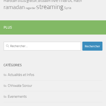
maroc
live
gratuit
marocain
Jerusalem
match
Ghouta
streaming
ramadan
Syria
regarder
PLUS
Rechercher :
CATÉGORIES
Actualités et Infos
Chhiwate Sorour
Evenements