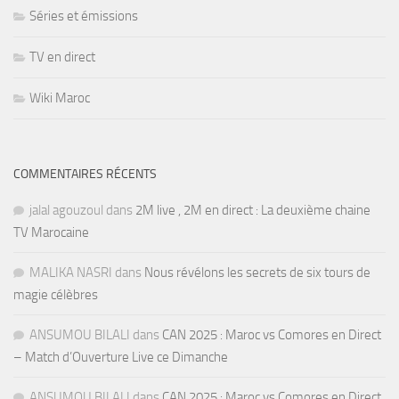
Séries et émissions
TV en direct
Wiki Maroc
COMMENTAIRES RÉCENTS
jalal agouzoul
dans
2M live , 2M en direct : La deuxième chaine
TV Marocaine
MALIKA NASRI
dans
Nous révélons les secrets de six tours de
magie célèbres
ANSUMOU BILALI
dans
CAN 2025 : Maroc vs Comores en Direct
– Match d’Ouverture Live ce Dimanche
ANSUMOU BILALI
dans
CAN 2025 : Maroc vs Comores en Direct