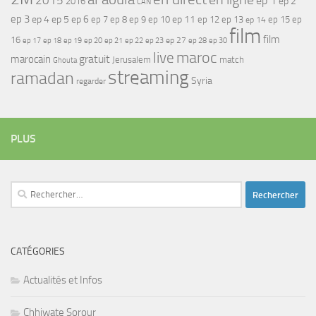
2015
ep 1
ep 2
2016
CAN
ep 3
ep 4
ep 5
ep 6
ep 7
ep 11
ep 8
ep 9
ep 10
ep 12
ep 13
ep 15
ep
ep 14
film
film
16
ep 17
ep 21
ep 27
ep 18
ep 19
ep 20
ep 22
ep 23
ep 28
ep 30
maroc
live
gratuit
marocain
Jerusalem
match
Ghouta
streaming
ramadan
Syria
regarder
PLUS
Rechercher :
CATÉGORIES
Actualités et Infos
Chhiwate Sorour