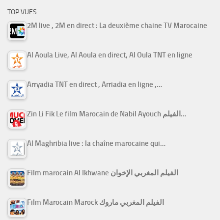
TOP VUES
2M live , 2M en direct : La deuxième chaine TV Marocaine
Al Aoula Live, Al Aoula en direct, Al Oula TNT en ligne
Arryadia TNT en direct , Arriadia en ligne ,…
Zin Li Fik Le film Marocain de Nabil Ayouch الفيلم…
Al Maghribia live : la chaîne marocaine qui…
Film marocain Al Ikhwane الفيلم المغربي الإخوان
Film Marocain Marock الفيلم المغربي ماروك