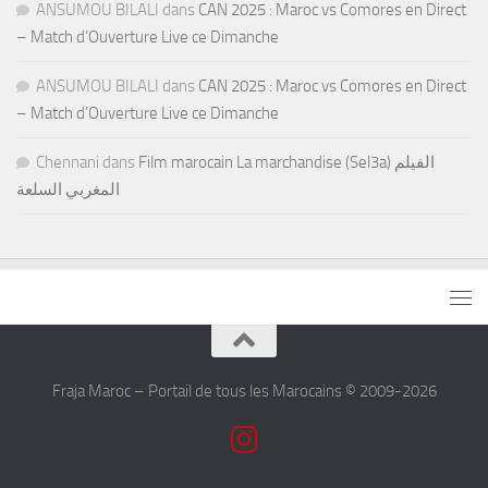
ANSUMOU BILALI
dans
CAN 2025 : Maroc vs Comores en Direct
– Match d’Ouverture Live ce Dimanche
ANSUMOU BILALI
dans
CAN 2025 : Maroc vs Comores en Direct
– Match d’Ouverture Live ce Dimanche
Chennani
dans
Film marocain La marchandise (Sel3a) الفيلم
المغربي السلعة
Fraja Maroc – Portail de tous les Marocains © 2009-2026