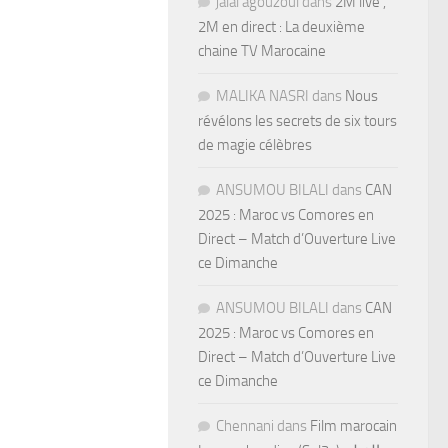
jalal agouzoul
dans
2M live ,
2M en direct : La deuxième
chaine TV Marocaine
MALIKA NASRI
dans
Nous
révélons les secrets de six tours
de magie célèbres
ANSUMOU BILALI
dans
CAN
2025 : Maroc vs Comores en
Direct – Match d’Ouverture Live
ce Dimanche
ANSUMOU BILALI
dans
CAN
2025 : Maroc vs Comores en
Direct – Match d’Ouverture Live
ce Dimanche
Chennani
dans
Film marocain