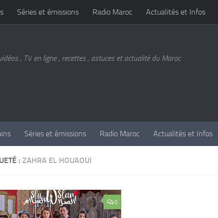
s
Séries et émissions
Radio Maroc
Actualités et Infos
vidéos , TV en ligne , recettes , astuces et actualité du Maroc
ains
Séries et émissions
Radio Maroc
Actualités et Infos
UETÉ :
ZAHRA EL HOUAOUI
0