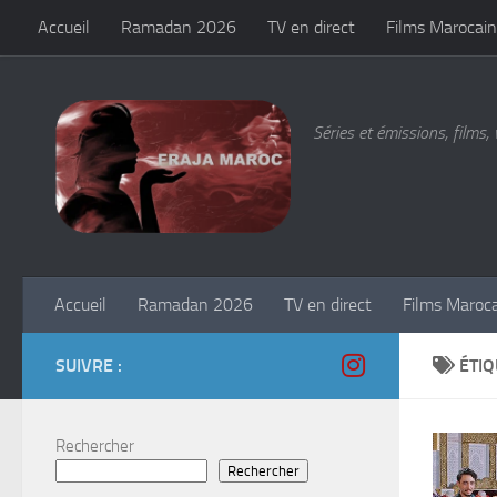
Accueil
Ramadan 2026
TV en direct
Films Marocain
Skip to content
Séries et émissions, films, 
Accueil
Ramadan 2026
TV en direct
Films Maroc
SUIVRE :
ÉTIQ
Rechercher
Rechercher