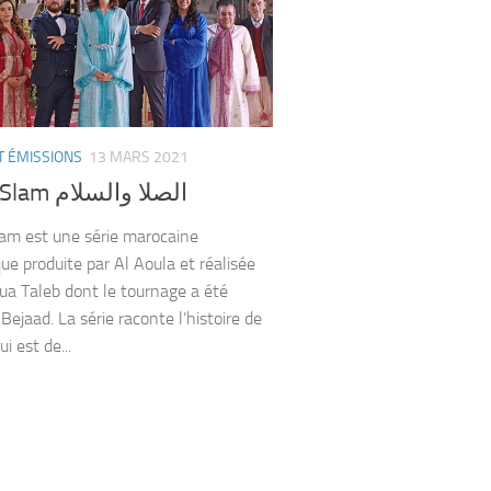
T ÉMISSIONS
13 MARS 2021
Sla W Slam الصلا والسلام
am est une série marocaine
ue produite par Al Aoula et réalisée
ua Taleb dont le tournage a été
 Bejaad. La série raconte l’histoire de
i est de...