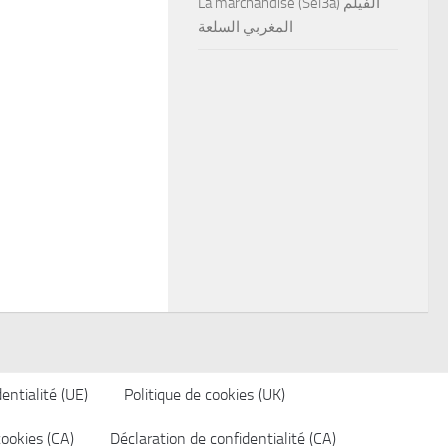
La marchandise (Sel3a) الفيلم
المغربي السلعة
entialité (UE)
Politique de cookies (UK)
cookies (CA)
Déclaration de confidentialité (CA)