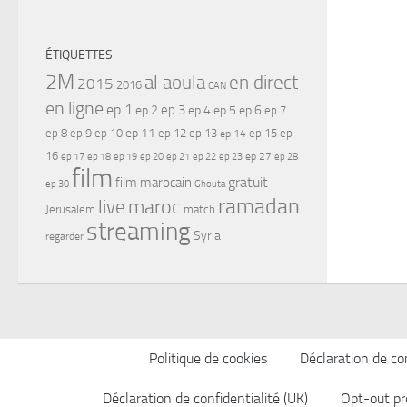
ÉTIQUETTES
2M
al aoula
en direct
2015
2016
CAN
en ligne
ep 1
ep 3
ep 2
ep 4
ep 5
ep 6
ep 7
ep 11
ep 8
ep 9
ep 10
ep 12
ep 13
ep 15
ep
ep 14
16
ep 17
ep 21
ep 27
ep 18
ep 19
ep 20
ep 22
ep 23
ep 28
film
gratuit
film marocain
ep 30
Ghouta
ramadan
maroc
live
Jerusalem
match
streaming
Syria
regarder
Politique de cookies
Déclaration de con
Déclaration de confidentialité (UK)
Opt-out pr