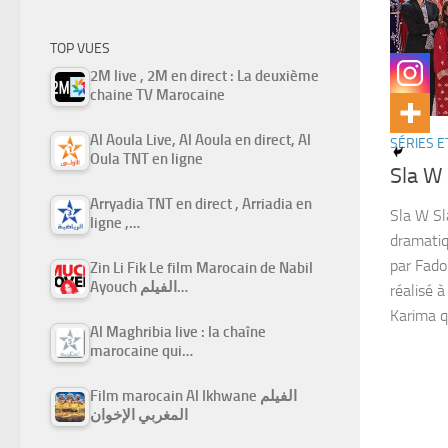
TOP VUES
2M live , 2M en direct : La deuxième
chaine TV Marocaine
Al Aoula Live, Al Aoula en direct, Al
SÉRIES E
Oula TNT en ligne
Arryadia TNT en direct , Arriadia en
Sla W Sl
ligne ,…
dramatiq
par Fado
Zin Li Fik Le film Marocain de Nabil
Ayouch الفيلم…
réalisé à
Karima qu
Al Maghribia live : la chaîne
marocaine qui…
Film marocain Al Ikhwane الفيلم
المغربي الإخوان