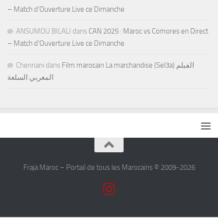
– Match d’Ouverture Live ce Dimanche
ANSUMOU BILALI
dans
CAN 2025 : Maroc vs Comores en Direct
– Match d’Ouverture Live ce Dimanche
Chennani
dans
Film marocain La marchandise (Sel3a) الفيلم
المغربي السلعة
Fraja Maroc – Portail de tous les Marocains © 2009-2026