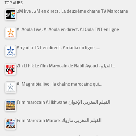
TOP VUES
2M live , 2M en direct : La deuxième chaine TV Marocaine
Al Aoula Live, Al Aoula en direct, Al Oula TNT en ligne
Arryadia TNT en direct , Arriadia en ligne ,…
Zin Li Fik Le film Marocain de Nabil Ayouch الفيلم…
Al Maghribia live : la chaîne marocaine qui…
Film marocain Al Ikhwane الفيلم المغربي الإخوان
Film Marocain Marock الفيلم المغربي ماروك