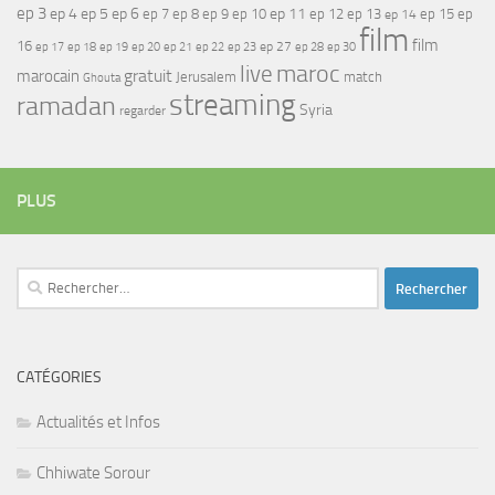
ep 3
ep 4
ep 5
ep 6
ep 7
ep 11
ep 8
ep 9
ep 10
ep 12
ep 13
ep 15
ep
ep 14
film
film
16
ep 17
ep 21
ep 27
ep 18
ep 19
ep 20
ep 22
ep 23
ep 28
ep 30
maroc
live
gratuit
marocain
Jerusalem
match
Ghouta
streaming
ramadan
Syria
regarder
PLUS
Rechercher :
CATÉGORIES
Actualités et Infos
Chhiwate Sorour