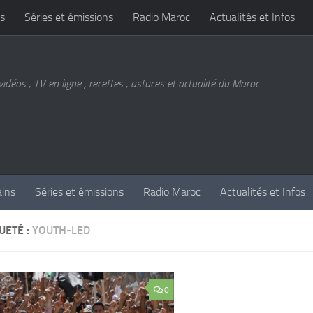
s
Séries et émissions
Radio Maroc
Actualités et Infos
vidéos , TV en ligne , recettes , astuces et actualité du Maroc
ains
Séries et émissions
Radio Maroc
Actualités et Infos
UETÉ :
YOUTH-LED
0