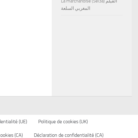
La marchandise (Sel3a) الفيلم
المغربي السلعة
entialité (UE)
Politique de cookies (UK)
cookies (CA)
Déclaration de confidentialité (CA)