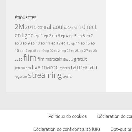
ÉTIQUETTES
2M
al aoula
en direct
2015
2016
CAN
en ligne
ep 1
ep 3
ep 2
ep 4
ep 5
ep 6
ep 7
ep 11
ep 8
ep 9
ep 10
ep 12
ep 13
ep 15
ep
ep 14
16
ep 17
ep 21
ep 27
ep 18
ep 19
ep 20
ep 22
ep 23
ep 28
film
gratuit
film marocain
ep 30
Ghouta
ramadan
maroc
live
Jerusalem
match
streaming
Syria
regarder
Politique de cookies
Déclaration de con
Déclaration de confidentialité (UK)
Opt-out pr