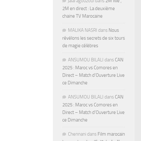
jalal agouzoul
dans
2M live ,
2M en direct : La deuxième
chaine TV Marocaine
MALIKA NASRI
dans
Nous
révélons les secrets de six tours
de magie célèbres
ANSUMOU BILALI
dans
CAN
2025 : Maroc vs Comores en
Direct – Match d’Ouverture Live
ce Dimanche
ANSUMOU BILALI
dans
CAN
2025 : Maroc vs Comores en
Direct – Match d’Ouverture Live
ce Dimanche
Chennani
dans
Film marocain