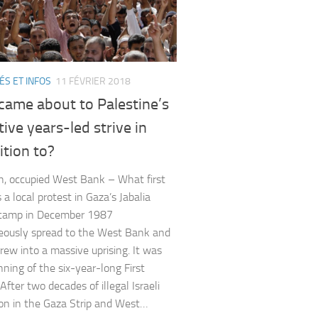
ÉS ET INFOS
11 FÉVRIER 2018
came about to Palestine’s
ive years-led strive in
tion to?
, occupied West Bank – What first
a local protest in Gaza’s Jabalia
 camp in December 1987
eously spread to the West Bank and
grew into a massive uprising. It was
nning of the six-year-long First
 After two decades of illegal Israeli
on in the Gaza Strip and West…