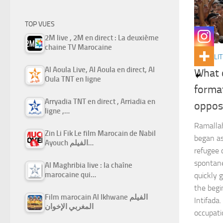
TOP VUES
2M live , 2M en direct : La deuxième
chaine TV Marocaine
ACTUALIT
Al Aoula Live, Al Aoula en direct, Al
What 
Oula TNT en ligne
format
Arryadia TNT en direct , Arriadia en
opposi
ligne ,…
Ramallah
Zin Li Fik Le film Marocain de Nabil
began as 
Ayouch الفيلم…
refugee
spontan
Al Maghribia live : la chaîne
marocaine qui…
quickly 
the begi
Film marocain Al Ikhwane الفيلم
Intifada.
المغربي الإخوان
occupati