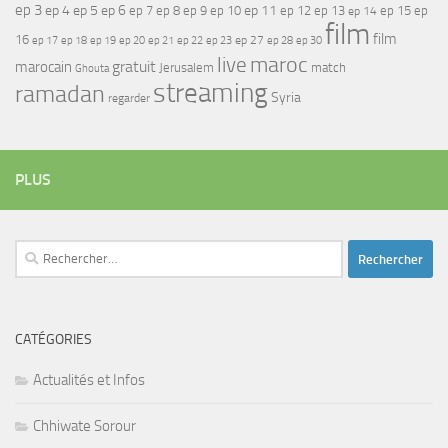
ep 3
ep 4
ep 5
ep 6
ep 7
ep 11
ep 8
ep 9
ep 10
ep 12
ep 13
ep 15
ep
ep 14
film
film
16
ep 17
ep 21
ep 27
ep 18
ep 19
ep 20
ep 22
ep 23
ep 28
ep 30
maroc
live
gratuit
marocain
Jerusalem
match
Ghouta
streaming
ramadan
Syria
regarder
PLUS
Rechercher :
CATÉGORIES
Actualités et Infos
Chhiwate Sorour