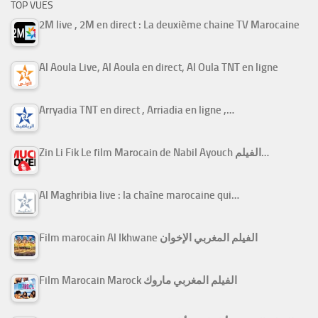
TOP VUES
2M live , 2M en direct : La deuxième chaine TV Marocaine
Al Aoula Live, Al Aoula en direct, Al Oula TNT en ligne
Arryadia TNT en direct , Arriadia en ligne ,…
Zin Li Fik Le film Marocain de Nabil Ayouch الفيلم…
Al Maghribia live : la chaîne marocaine qui…
Film marocain Al Ikhwane الفيلم المغربي الإخوان
Film Marocain Marock الفيلم المغربي ماروك