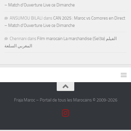
– Match d’Ouverture Live ce Dimanche
ANSUMOU BILALI
dans
CAN 2025 : Maroc vs Comores en Direct
– Match d’Ouverture Live ce Dimanche
Chennani
dans
Film marocain La marchandise (Sel3a) الفيلم
المغربي السلعة
Fraja Maroc – Portail de tous les Marocains © 2009-2026