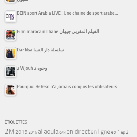
BEIN sport Arabia LIVE : Une chaine de sport arabe…
Film marocain Jihane الفيلم المغربي جيهان
Dar Nsa سلسلة دار النسا
2 Wjouh 2 وجوه
Pourquoi BeReal n’a jamais conquis les utilisateurs
ÉTIQUETTES
2M
al aoula
en direct
en ligne
2015
ep 1
ep 2
2016
CAN