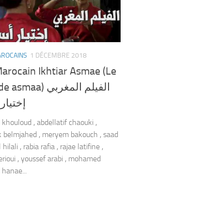
AROCAINS
1 DÉCEMBRE 2018
arocain Ikhtiar Asmae (Le
maa) الفيلم المغربي
إختيار
 khouloud , abdellatif chaouki ,
 belmjahed , meryem bakouch , saad
hilali , rabia rafia , rajae latifine ,
rioui , youssef arabi , mohamed
 hanae...