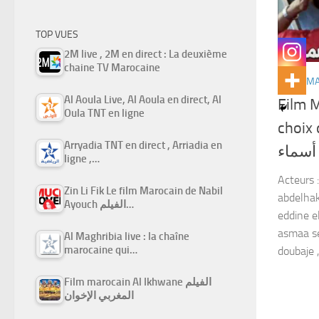
TOP VUES
2M live , 2M en direct : La deuxième
chaine TV Marocaine
FILMS M
Al Aoula Live, Al Aoula en direct, Al
Film M
Oula TNT en ligne
choix de as
Arryadia TNT en direct , Arriadia en
 أسماء
ligne ,…
Acteurs :
Zin Li Fik Le film Marocain de Nabil
abdelhak
Ayouch الفيلم…
eddine el 
asmaa se
Al Maghribia live : la chaîne
marocaine qui…
doubaje ,
Film marocain Al Ikhwane الفيلم
المغربي الإخوان