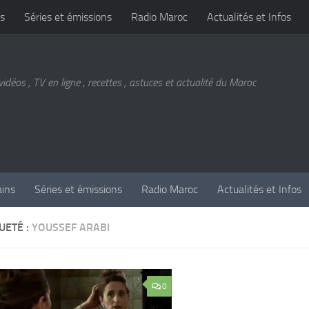
s
Séries et émissions
Radio Maroc
Actualités et Infos
vidéos , TV en ligne , recettes , astuces et actualité du Maroc
ains
Séries et émissions
Radio Maroc
Actualités et Infos
UETÉ :
YOUSSEF ARABI
0