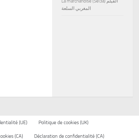
La marchandise (Sel3a) الفيلم
المغربي السلعة
entialité (UE)
Politique de cookies (UK)
cookies (CA)
Déclaration de confidentialité (CA)