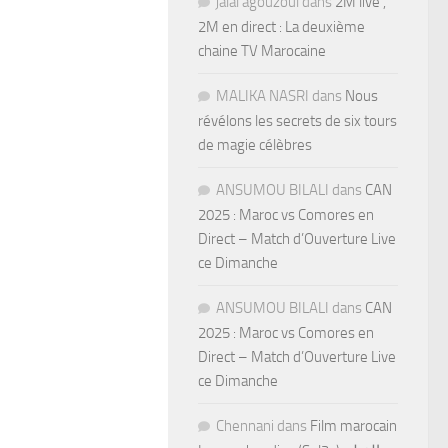
jalal agouzoul
dans
2M live ,
2M en direct : La deuxième
chaine TV Marocaine
MALIKA NASRI
dans
Nous
révélons les secrets de six tours
de magie célèbres
ANSUMOU BILALI
dans
CAN
2025 : Maroc vs Comores en
Direct – Match d’Ouverture Live
ce Dimanche
ANSUMOU BILALI
dans
CAN
2025 : Maroc vs Comores en
Direct – Match d’Ouverture Live
ce Dimanche
Chennani
dans
Film marocain