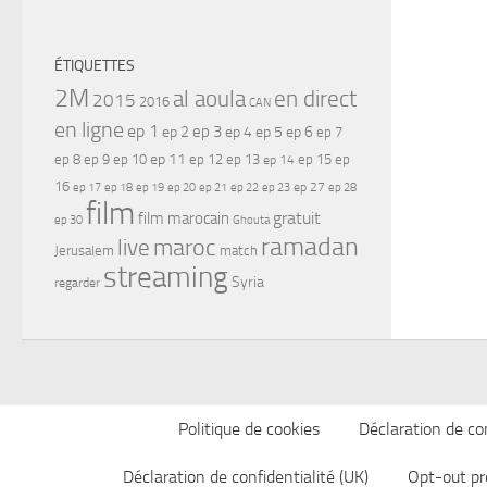
ÉTIQUETTES
2M
al aoula
en direct
2015
2016
CAN
en ligne
ep 1
ep 3
ep 2
ep 4
ep 5
ep 6
ep 7
ep 11
ep 8
ep 9
ep 10
ep 12
ep 13
ep 15
ep
ep 14
16
ep 17
ep 21
ep 27
ep 18
ep 19
ep 20
ep 22
ep 23
ep 28
film
gratuit
film marocain
ep 30
Ghouta
ramadan
maroc
live
Jerusalem
match
streaming
Syria
regarder
Politique de cookies
Déclaration de con
Déclaration de confidentialité (UK)
Opt-out pr