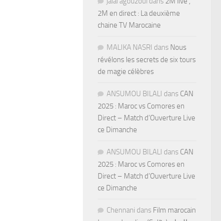
jalal agouzoul
dans
2M live ,
2M en direct : La deuxième
chaine TV Marocaine
MALIKA NASRI
dans
Nous
révélons les secrets de six tours
de magie célèbres
ANSUMOU BILALI
dans
CAN
2025 : Maroc vs Comores en
Direct – Match d’Ouverture Live
ce Dimanche
ANSUMOU BILALI
dans
CAN
2025 : Maroc vs Comores en
Direct – Match d’Ouverture Live
ce Dimanche
Chennani
dans
Film marocain