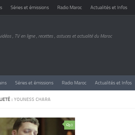
s
Séries et émissions
Radio Maroc
Actualités et Infos
vidéos , TV en ligne , recettes , astuces et actualité du Maroc
ains
Séries et émissions
Radio Maroc
Actualités et Infos
UETÉ :
YOUNESS CHARA
0