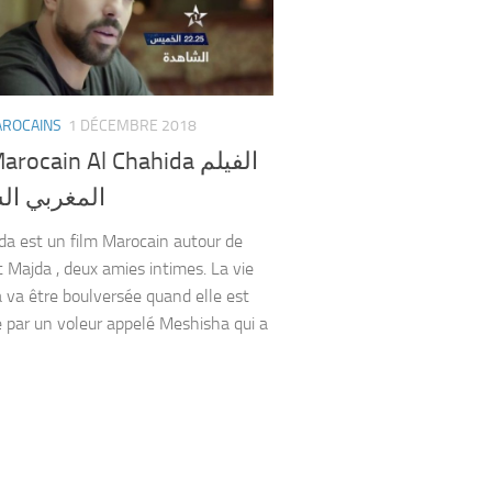
AROCAINS
1 DÉCEMBRE 2018
rocain Al Chahida الفيلم
المغربي ال
da est un film Marocain autour de
t Majda , deux amies intimes. La vie
 va être boulversée quand elle est
 par un voleur appelé Meshisha qui a