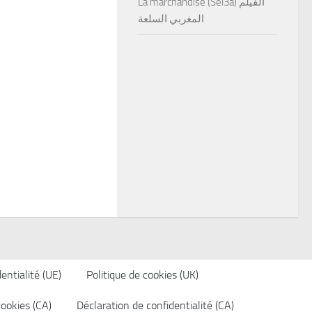
La marchandise (Sel3a) الفيلم
المغربي السلعة
entialité (UE)
Politique de cookies (UK)
cookies (CA)
Déclaration de confidentialité (CA)