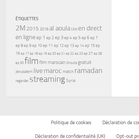
ÉTIQUETTES
2M
al aoula
en direct
2015
2016
CAN
en ligne
ep 1
ep 3
ep 2
ep 4
ep 5
ep 6
ep 7
ep 11
ep 8
ep 9
ep 10
ep 12
ep 13
ep 15
ep
ep 14
16
ep 17
ep 21
ep 27
ep 18
ep 19
ep 20
ep 22
ep 23
ep 28
film
gratuit
film marocain
ep 30
Ghouta
ramadan
maroc
live
Jerusalem
match
streaming
Syria
regarder
Politique de cookies
Déclaration de con
Déclaration de confidentialité (UK)
Opt-out pr