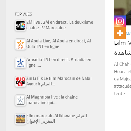
TOP VUES
2M live , 2M en direct : La deuxième
chaine TV Marocaine
FILMS M
Al Aoula Live, Al Aoula en direct, Al
Film Ma
Oula TNT en ligne
شاهدة
Arryadia TNT en direct , Arriadia en
Al Chahi
ligne ,…
Houria e
Zin Li Fik Le film Marocain de Nabil
de Majda
Ayouch الفيلم…
attaquée
tenté...
Al Maghribia live : la chaîne
marocaine qui…
Film marocain Al Ikhwane الفيلم
المغربي الإخوان