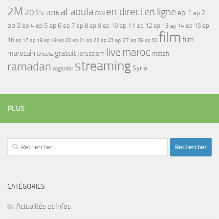
2M
al aoula
en direct
en ligne
2015
ep 1
ep 2
2016
CAN
ep 3
ep 4
ep 5
ep 6
ep 7
ep 11
ep 8
ep 9
ep 10
ep 12
ep 13
ep 15
ep
ep 14
film
film
16
ep 17
ep 21
ep 27
ep 18
ep 19
ep 20
ep 22
ep 23
ep 28
ep 30
maroc
live
gratuit
marocain
Jerusalem
match
Ghouta
streaming
ramadan
Syria
regarder
PLUS
Rechercher :
CATÉGORIES
Actualités et Infos