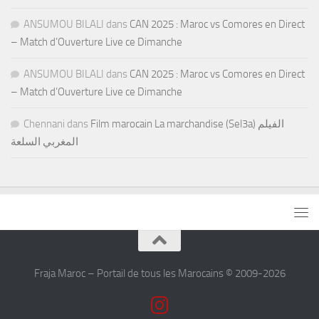
ANSUMOU BILALI
dans
CAN 2025 : Maroc vs Comores en Direct
– Match d’Ouverture Live ce Dimanche
ANSUMOU BILALI
dans
CAN 2025 : Maroc vs Comores en Direct
– Match d’Ouverture Live ce Dimanche
Chennani
dans
Film marocain La marchandise (Sel3a) الفيلم
المغربي السلعة
Fraja Maroc – Portail de tous les Marocains © 2009-2026