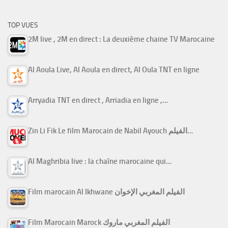
TOP VUES
2M live , 2M en direct : La deuxième chaine TV Marocaine
Al Aoula Live, Al Aoula en direct, Al Oula TNT en ligne
Arryadia TNT en direct , Arriadia en ligne ,…
Zin Li Fik Le film Marocain de Nabil Ayouch الفيلم…
Al Maghribia live : la chaîne marocaine qui…
Film marocain Al Ikhwane الفيلم المغربي الإخوان
Film Marocain Marock الفيلم المغربي ماروك