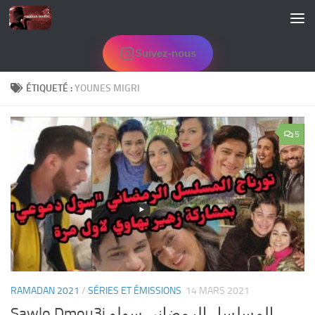
Skip to content
Suivez-nous
ÉTIQUETÉ :
YOUNES MIGRI
5
RAMADAN 2021
/
SÉRIES ET ÉMISSIONS
14 MARS 2021
Sawlo Dmou3i المسلسل الرمضاني سولو