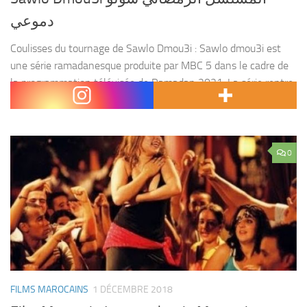
دموعي
Coulisses du tournage de Sawlo Dmou3i : Sawlo dmou3i est
une série ramadanesque produite par MBC 5 dans le cadre de
la programmation télévisée de Ramadan 2021. La série rentre
dans la catégorie de...
0
FILMS MAROCAINS
1 DÉCEMBRE 2018