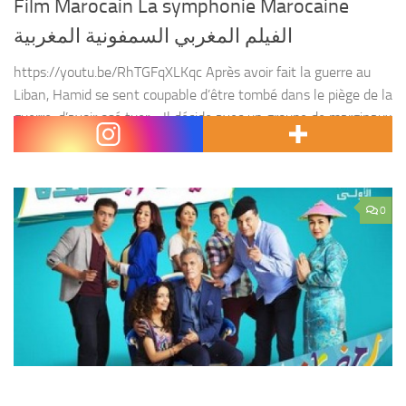
Film Marocain La symphonie Marocaine
الفيلم المغربي السمفونية المغربية
https://youtu.be/RhTGFqXLKqc Après avoir fait la guerre au
Liban, Hamid se sent coupable d’être tombé dans le piège de la
guerre, d’avoir osé tuer… Il décide avec un groupe de marginaux
de créer la symphonie...
0