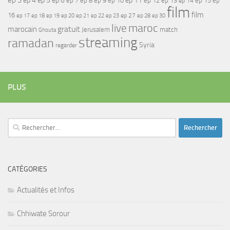
ep 4
ep 6
ep 8
ep 9
ep 10
ep 12
ep 13
ep 15
ep
ep 14
film
film
16
ep 17
ep 21
ep 27
ep 18
ep 19
ep 20
ep 22
ep 23
ep 28
ep 30
maroc
live
gratuit
marocain
Jerusalem
match
Ghouta
streaming
ramadan
Syria
regarder
PLUS
Rechercher :
CATÉGORIES
Actualités et Infos
Chhiwate Sorour