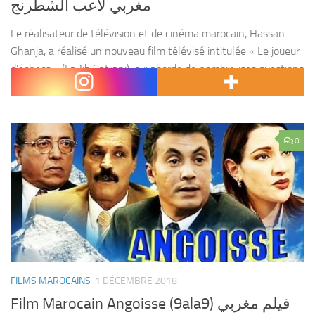
مغربي لاعب الشطرنج
Le réalisateur de télévision et de cinéma marocain, Hassan
Ghanja, a réalisé un nouveau film télévisé intitulée « Le joueur
d’échecs » (La3ib Satranj), qui aborde de nombreuses questions
et dossiers liés aux crimes de fraude...
0
FILMS MAROCAINS
1 DÉCEMBRE 2018
Film Marocain Angoisse (9ala9) فيلم مغربي