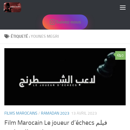
Skip to content
Suivez-nous
ÉTIQUETÉ :
YOUNES MEGRI
0
FILMS MAROCAINS
/
RAMADAN 2023
13 AVRIL 2023
Film Marocain Le joueur d’échecs فيلم