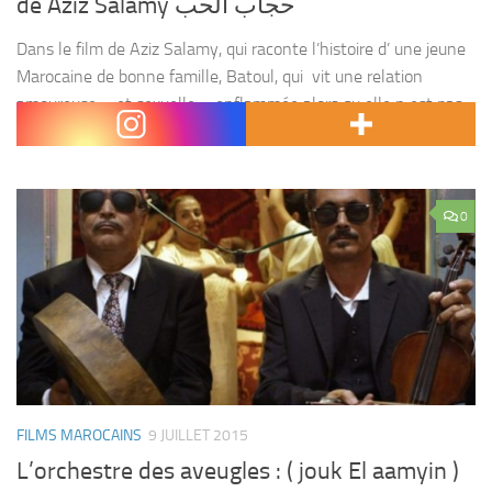
de Aziz Salamy حجاب الحب
Dans le film de Aziz Salamy, qui raconte l’histoire d’ une jeune
Marocaine de bonne famille, Batoul, qui vit une relation
amoureuse – et sexuelle – enflammée alors qu elle n est pas
mariée....
0
FILMS MAROCAINS
9 JUILLET 2015
L’orchestre des aveugles : ( jouk El aamyin )