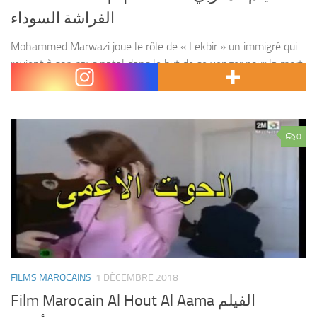
الفراشة السوداء
Mohammed Marwazi joue le rôle de « Lekbir » un immigré qui
revient à son pays natal dans le but de se venger pour la mort
de son père, assassiné par un gang de drogue. Pour...
0
FILMS MAROCAINS
1 DÉCEMBRE 2018
Film Marocain Al Hout Al Aama الفيلم