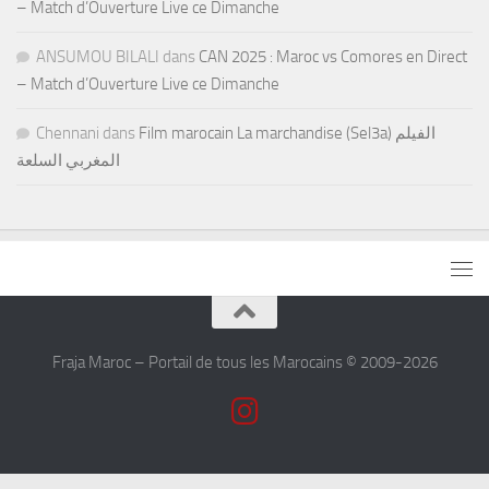
– Match d’Ouverture Live ce Dimanche
ANSUMOU BILALI
dans
CAN 2025 : Maroc vs Comores en Direct
– Match d’Ouverture Live ce Dimanche
Chennani
dans
Film marocain La marchandise (Sel3a) الفيلم
المغربي السلعة
Fraja Maroc – Portail de tous les Marocains © 2009-2026