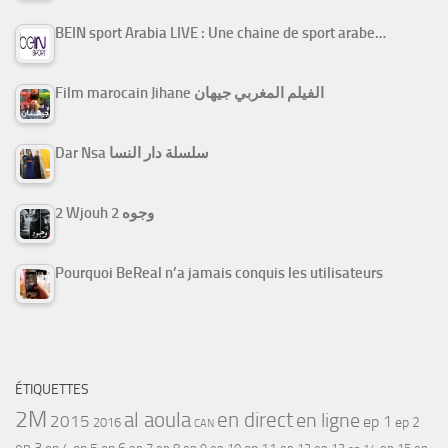
BEIN sport Arabia LIVE : Une chaine de sport arabe…
Film marocain Jihane الفيلم المغربي جيهان
Dar Nsa سلسلة دار النسا
2 Wjouh 2 وجوه
Pourquoi BeReal n’a jamais conquis les utilisateurs
ÉTIQUETTES
2M
al aoula
en direct
en ligne
2015
ep 1
ep 2
2016
CAN
ep 3
ep 5
ep 7
ep 11