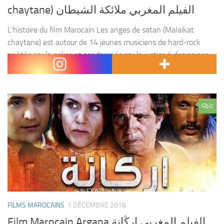
chaytane) الفيلم المغربي ملائكة الشيطان
L’histoire du film Marocain Les anges de satan (Malaikat
chaytane) est autour de 14 jeunes musiciens de hard-rock
arrêtés par la police et condamnés par la justice à des peines
allant de trois mois...
0
FILMS MAROCAINS
1 DÉCEMBRE 2018
Film Marocain Argana الفيلم المغربي ارڭانة