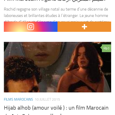
Rachid regagne son village natal au terme d`une décennie de
laborieuses et brillantes études à l`étranger. Le jeune homme
déborde d`idées et d`énergie. Son souci majeur est de protéger
les arganiers, notamment cet arbre...
0
FILMS MAROCAINS
10 JUILLET 2015
Hijab alhob (amour voilé ) : un film Marocain