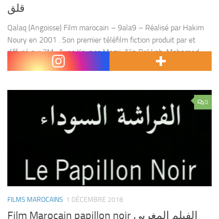
قلق
Qalaq (Angoisse) Film marocain – 9ala9 – Réalisé par Hakim
Noury en 2001 . Son premier téléfilm fiction produit par et
diffusé sur 2M . Avec Younes Megri, Alia Rekkab, Mohamed
Said affifi, Amina...
0
FILMS MAROCAINS
1 DÉCEMBRE 2018
Film Marocain papillon noir الفيلم المغربي