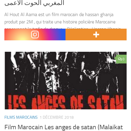
المغربي الحوت الأعمى
Al Hout Al Aama est un film marocain de hassan ghanja
produit par 2M , qui traite une histoire policière Marocaine
concernant le trafic de drogue… Réalisation : Hassan Khanja.
Acteurs : Younes Megri...
0
FILMS MAROCAINS
1 DÉCEMBRE 2018
Film Marocain Les anges de satan (Malaikat