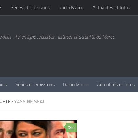
s
Séries et émissions
Radio Maroc
Actualités et Infos
vidéos , TV en ligne , recettes , astuces et actualité du Maroc
ains
Séries et émissions
Radio Maroc
Actualités et Infos
UETÉ :
YASSINE SKAL
0