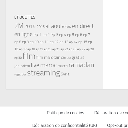
ÉTIQUETTES
2M
al aoula
en direct
2015
2016
CAN
en ligne
ep 1
ep 3
ep 2
ep 4
ep 5
ep 6
ep 7
ep 11
ep 8
ep 9
ep 10
ep 12
ep 13
ep 15
ep
ep 14
16
ep 17
ep 21
ep 27
ep 18
ep 19
ep 20
ep 22
ep 23
ep 28
film
gratuit
film marocain
ep 30
Ghouta
ramadan
maroc
live
Jerusalem
match
streaming
Syria
regarder
Politique de cookies
Déclaration de con
Déclaration de confidentialité (UK)
Opt-out pr