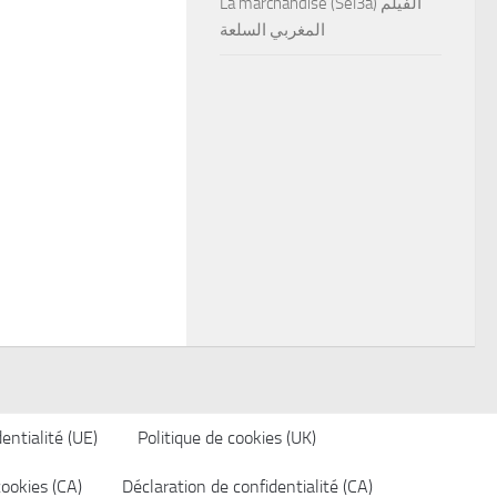
La marchandise (Sel3a) الفيلم
المغربي السلعة
entialité (UE)
Politique de cookies (UK)
cookies (CA)
Déclaration de confidentialité (CA)