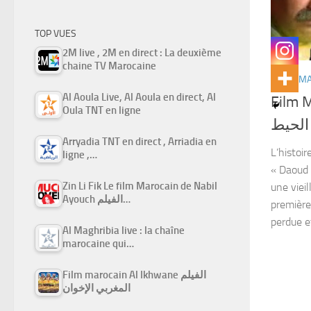
TOP VUES
2M live , 2M en direct : La deuxième
chaine TV Marocaine
FILMS M
Al Aoula Live, Al Aoula en direct, Al
Film M
Oula TNT en ligne
 الحيط
Arryadia TNT en direct , Arriadia en
L’histoir
ligne ,…
« Daoud 
Zin Li Fik Le film Marocain de Nabil
une vieil
Ayouch الفيلم…
première
perdue et
Al Maghribia live : la chaîne
marocaine qui…
Film marocain Al Ikhwane الفيلم
المغربي الإخوان