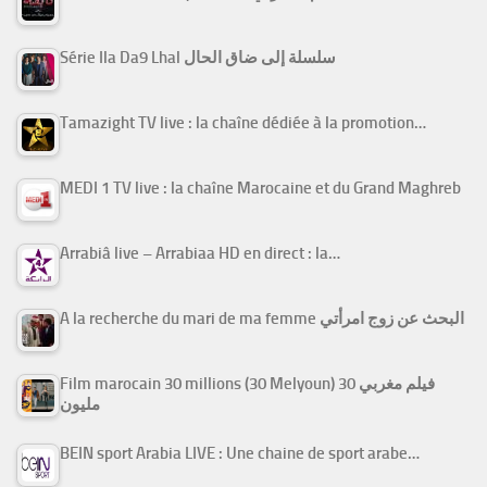
Série Ila Da9 Lhal سلسلة إلى ضاق الحال
Tamazight TV live : la chaîne dédiée à la promotion…
MEDI 1 TV live : la chaîne Marocaine et du Grand Maghreb
Arrabiâ live – Arrabiaa HD en direct : la…
A la recherche du mari de ma femme البحث عن زوج امرأتي
Film marocain 30 millions (30 Melyoun) فيلم مغربي 30
مليون
BEIN sport Arabia LIVE : Une chaine de sport arabe…