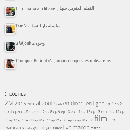
Film marocain Jihane الفيلم المغربي جيهان
Dar Nsa سلسلة دار النسا
2 Wjouh 2 وجوه
Pourquoi BeReal n’a jamais conquis les utilisateurs
ÉTIQUETTES
2M
al aoula
en direct
en ligne
2015
ep 1
ep 2
2016
CAN
ep 3
ep 4
ep 5
ep 6
ep 7
ep 11
ep 8
ep 9
ep 10
ep 12
ep 13
ep 15
ep
ep 14
film
film
16
ep 17
ep 21
ep 27
ep 18
ep 19
ep 20
ep 22
ep 23
ep 28
ep 30
maroc
live
gratuit
marocain
Jerusalem
match
Ghouta