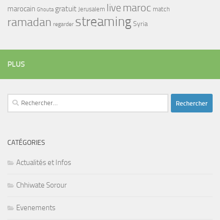
maroc
live
gratuit
marocain
Jerusalem
match
Ghouta
streaming
ramadan
Syria
regarder
PLUS
Rechercher :
CATÉGORIES
Actualités et Infos
Chhiwate Sorour
Evenements