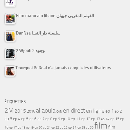
Film marocain Jihane الفيلم المغربي جيهان
Dar Nsa سلسلة دار النسا
2 Wjouh 2 وجوه
Pourquoi BeReal n’a jamais conquis les utilisateurs
ÉTIQUETTES
2M
al aoula
en direct
en ligne
2015
ep 1
ep 2
2016
CAN
ep 3
ep 4
ep 5
ep 6
ep 7
ep 11
ep 8
ep 9
ep 10
ep 12
ep 13
ep 15
ep
ep 14
film
film
16
ep 17
ep 21
ep 27
ep 18
ep 19
ep 20
ep 22
ep 23
ep 28
ep 30