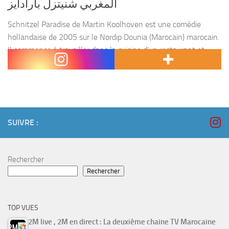
المغربي شنيتزل بارادايز
Schnitzel Paradise de Martin Koolhoven est une comédie
hollandaise de 2005 sur le Nordip Dounia (Marocain) marocain.
Il commence à travailler dans la cuisine d’un restaurant et
tombe amoureux d’Agnès Meerman, nièce du directeur...
SUIVRE :
Rechercher
Rechercher
TOP VUES
2M live , 2M en direct : La deuxième chaine TV Marocaine