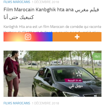
FILMS MAROCAINS
1 DÉCEMBRE 2018
Film Marocain Kanbghik hta ana فيلم مغربي
كنبغيك حتى أنا
Kanbghik Hta ana est un film Marocain de comédie qui raconte
l’histoire de Ghaïtha et de Farid, un couple qui a du mal à gérer
leur vie , ils se battent constamment. très heureux...
0
FILMS MAROCAINS
1 DÉCEMBRE 2018