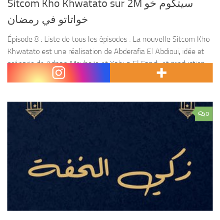
Sitcom Kho Khwatato sur 2M سيتكوم خو
خواتاتو في رمضان
Épisode 8 : Liste de tous les épisodes : La nouvelle Sitcom Kho
Khwatato est une réalisation de Abderafia El Abdioui, idée et
scénario de Adnan Mouhajja et Yahya El Fandi, et production
de...
0