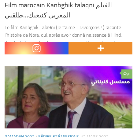
Film marocain Kanbghik talaqni الفيلم
المغربي كنبغيك…طلقني
Le film Kanbghik Tala9ni (Je t’aime… Divorçons ! ) raconte
l’histoire de Nora, qui, après avoir donné naissance à Hind,
décide de laisser tomber ses rêves et quitte son travail pour se
consacrer à...
0
RAMADAN 2022
/
SÉRIES ET ÉMISSIONS
12 MARS 2022