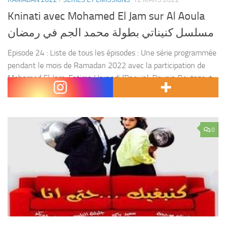
Kninati avec Mohamed El Jam sur Al Aoula
مسلسل كنيناتي بطولة محمد الجم في رمضان
Episode 24 : Liste de tous les épisodes : Une série programmée
pendant le mois de Ramadan 2022 avec la participation de
Mohamed El Jam, Fatima Harandi (Raouia), Dounia Boutazout,
Yahya El Fandy, Jamila...
0