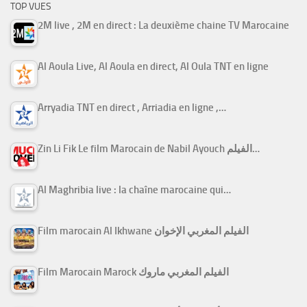
TOP VUES
2M live , 2M en direct : La deuxième chaine TV Marocaine
Al Aoula Live, Al Aoula en direct, Al Oula TNT en ligne
Arryadia TNT en direct , Arriadia en ligne ,…
Zin Li Fik Le film Marocain de Nabil Ayouch الفيلم…
Al Maghribia live : la chaîne marocaine qui…
Film marocain Al Ikhwane الفيلم المغربي الإخوان
Film Marocain Marock الفيلم المغربي ماروك