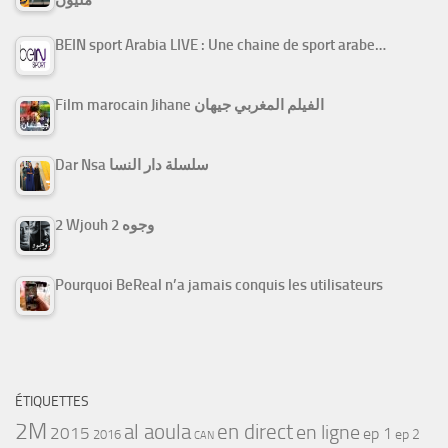
BEIN sport Arabia LIVE : Une chaine de sport arabe…
Film marocain Jihane الفيلم المغربي جيهان
Dar Nsa سلسلة دار النسا
2 Wjouh 2 وجوه
Pourquoi BeReal n’a jamais conquis les utilisateurs
ÉTIQUETTES
2M
al aoula
en direct
en ligne
2015
ep 1
ep 2
2016
CAN