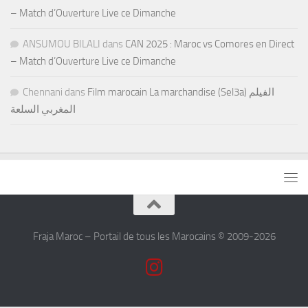
– Match d’Ouverture Live ce Dimanche
ANSUMOU BILALI
dans
CAN 2025 : Maroc vs Comores en Direct
– Match d’Ouverture Live ce Dimanche
Chennani
dans
Film marocain La marchandise (Sel3a) الفيلم
المغربي السلعة
Fraja Maroc – Portail de tous les Marocains © 2009-2026