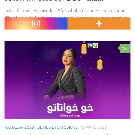
Liste de tous les épisodes: Afak Ababa est une série comique
diffusée sur Al Aoula chaque jour à l’occasion du mois sacré de
Ramadan juste avant la rupture du jeune. La série est une...
0
RAMADAN 2023
/
SÉRIES ET ÉMISSIONS
19 MARS 2023