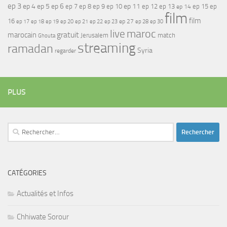
ep 3
ep 4
ep 5
ep 6
ep 7
ep 11
ep 8
ep 9
ep 10
ep 12
ep 13
ep 15
ep
ep 14
film
film
16
ep 17
ep 21
ep 27
ep 18
ep 19
ep 20
ep 22
ep 23
ep 28
ep 30
maroc
live
gratuit
marocain
Jerusalem
match
Ghouta
streaming
ramadan
Syria
regarder
PLUS
Rechercher :
CATÉGORIES
Actualités et Infos
Chhiwate Sorour