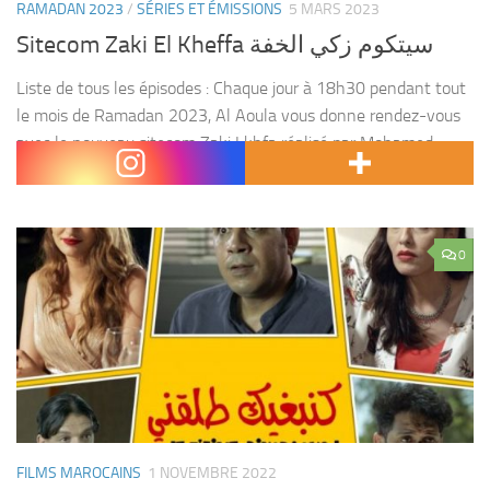
RAMADAN 2023
/
SÉRIES ET ÉMISSIONS
5 MARS 2023
Sitecom Zaki El Kheffa سيتكوم زكي الخفة
Liste de tous les épisodes : Chaque jour à 18h30 pendant tout
le mois de Ramadan 2023, Al Aoula vous donne rendez-vous
avec le nouveau sitecom Zaki Lkhfa réalisé par Mohamed
Kaghat avec la...
0
FILMS MAROCAINS
1 NOVEMBRE 2022