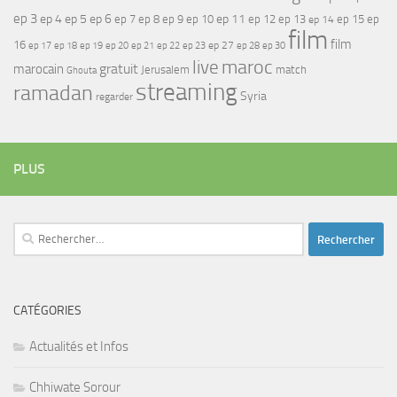
ep 3
ep 4
ep 5
ep 6
ep 7
ep 11
ep 8
ep 9
ep 10
ep 12
ep 13
ep 15
ep
ep 14
film
film
16
ep 17
ep 21
ep 27
ep 18
ep 19
ep 20
ep 22
ep 23
ep 28
ep 30
maroc
live
gratuit
marocain
Jerusalem
match
Ghouta
streaming
ramadan
Syria
regarder
PLUS
Rechercher :
CATÉGORIES
Actualités et Infos
Chhiwate Sorour