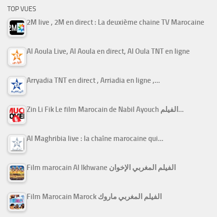
TOP VUES
2M live , 2M en direct : La deuxième chaine TV Marocaine
Al Aoula Live, Al Aoula en direct, Al Oula TNT en ligne
Arryadia TNT en direct , Arriadia en ligne ,…
Zin Li Fik Le film Marocain de Nabil Ayouch الفيلم…
Al Maghribia live : la chaîne marocaine qui…
Film marocain Al Ikhwane الفيلم المغربي الإخوان
Film Marocain Marock الفيلم المغربي ماروك