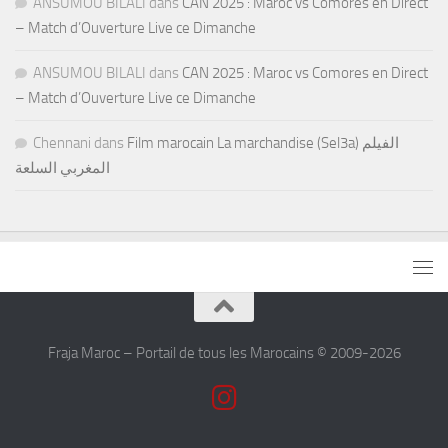
ANSUMOU BILALI
dans
CAN 2025 : Maroc vs Comores en Direct
– Match d’Ouverture Live ce Dimanche
ANSUMOU BILALI
dans
CAN 2025 : Maroc vs Comores en Direct
– Match d’Ouverture Live ce Dimanche
Chennani
dans
Film marocain La marchandise (Sel3a) الفيلم
المغربي السلعة
Fraja Maroc – Portail de tous les Marocains © 2009-2026