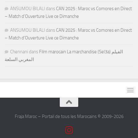
ANSUMOU BILALI
dans
CAN 2025 : Maroc vs Comores en Direct
– Match d’Ouverture Live ce Dimanche
ANSUMOU BILALI
dans
CAN 2025 : Maroc vs Comores en Direct
– Match d’Ouverture Live ce Dimanche
Chennani
dans
Film marocain La marchandise (Sel3a) الفيلم
المغربي السلعة
Fraja Maroc – Portail de tous les Marocains © 2009-2026