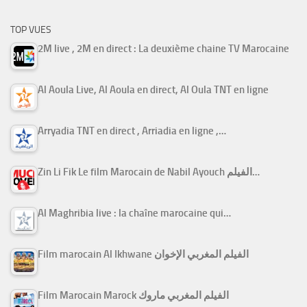
TOP VUES
2M live , 2M en direct : La deuxième chaine TV Marocaine
Al Aoula Live, Al Aoula en direct, Al Oula TNT en ligne
Arryadia TNT en direct , Arriadia en ligne ,…
Zin Li Fik Le film Marocain de Nabil Ayouch الفيلم…
Al Maghribia live : la chaîne marocaine qui…
Film marocain Al Ikhwane الفيلم المغربي الإخوان
Film Marocain Marock الفيلم المغربي ماروك