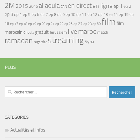
2M
al aoula
en direct
en ligne
2015
ep 1
ep 2
2016
CAN
ep 3
ep 4
ep 5
ep 6
ep 7
ep 11
ep 8
ep 9
ep 10
ep 12
ep 13
ep 15
ep
ep 14
film
film
16
ep 17
ep 21
ep 27
ep 18
ep 19
ep 20
ep 22
ep 23
ep 28
ep 30
maroc
live
gratuit
marocain
Jerusalem
match
Ghouta
streaming
ramadan
Syria
regarder
PLUS
Rechercher :
CATÉGORIES
Actualités et Infos