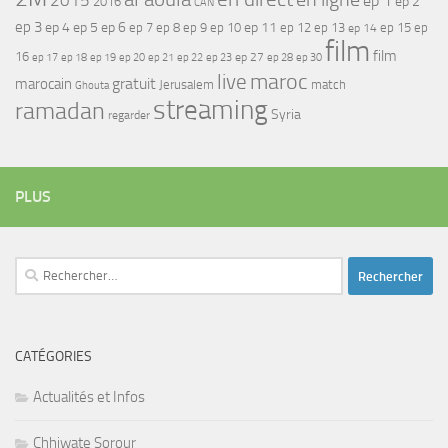
2015
ep 1
ep 2
2016
CAN
ep 3
ep 4
ep 5
ep 6
ep 7
ep 11
ep 8
ep 9
ep 10
ep 12
ep 13
ep 15
ep
ep 14
film
film
16
ep 17
ep 21
ep 27
ep 18
ep 19
ep 20
ep 22
ep 23
ep 28
ep 30
maroc
live
gratuit
marocain
Jerusalem
match
Ghouta
streaming
ramadan
Syria
regarder
PLUS
Rechercher :
CATÉGORIES
Actualités et Infos
Chhiwate Sorour