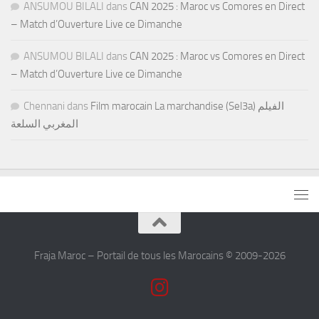
ANSUMOU BILALI
dans
CAN 2025 : Maroc vs Comores en Direct
– Match d’Ouverture Live ce Dimanche
ANSUMOU BILALI
dans
CAN 2025 : Maroc vs Comores en Direct
– Match d’Ouverture Live ce Dimanche
Chennani
dans
Film marocain La marchandise (Sel3a) الفيلم
المغربي السلعة
Fraja Maroc – Portail de tous les Marocains © 2009-2026