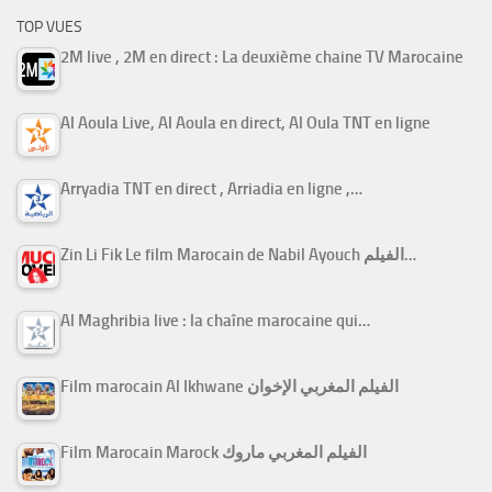
TOP VUES
2M live , 2M en direct : La deuxième chaine TV Marocaine
Al Aoula Live, Al Aoula en direct, Al Oula TNT en ligne
Arryadia TNT en direct , Arriadia en ligne ,…
Zin Li Fik Le film Marocain de Nabil Ayouch الفيلم…
Al Maghribia live : la chaîne marocaine qui…
Film marocain Al Ikhwane الفيلم المغربي الإخوان
Film Marocain Marock الفيلم المغربي ماروك