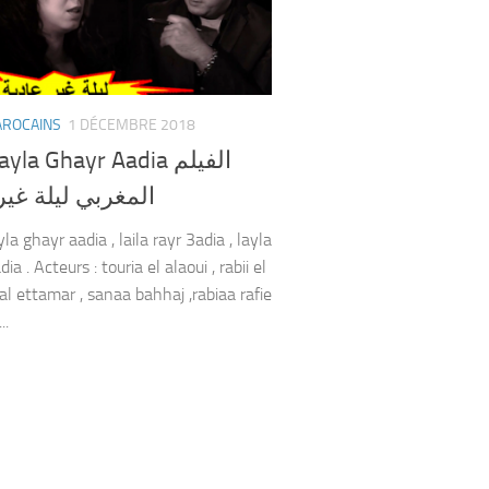
AROCAINS
1 DÉCEMBRE 2018
yla Ghayr Aadia الفيلم
المغربي ليلة غير
yla ghayr aadia , laila rayr 3adia , layla
ia . Acteurs : touria el alaoui , rabii el
al ettamar , sanaa bahhaj ,rabiaa rafie
..