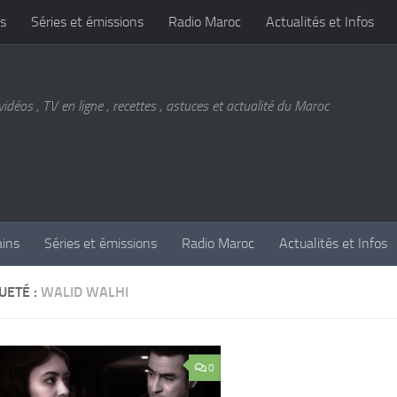
s
Séries et émissions
Radio Maroc
Actualités et Infos
vidéos , TV en ligne , recettes , astuces et actualité du Maroc
ains
Séries et émissions
Radio Maroc
Actualités et Infos
UETÉ :
WALID WALHI
0