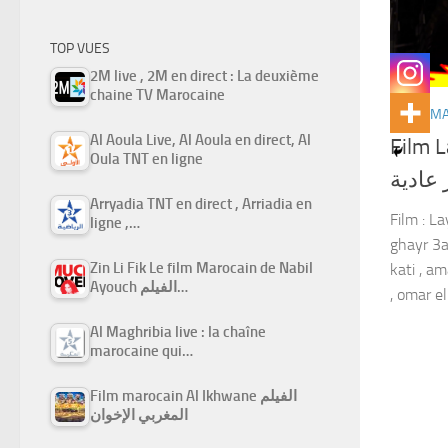
TOP VUES
2M live , 2M en direct : La deuxième
chaine TV Marocaine
FILMS M
Al Aoula Live, Al Aoula en direct, Al
Film La
Oula TNT en ligne
 عادية
Arryadia TNT en direct , Arriadia en
Film : La
ligne ,…
ghayr 3ad
Zin Li Fik Le film Marocain de Nabil
kati , am
Ayouch الفيلم…
, omar el.
Al Maghribia live : la chaîne
marocaine qui…
Film marocain Al Ikhwane الفيلم
المغربي الإخوان