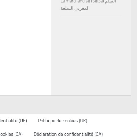
La marchandise (Sel3a) الفيلم
المغربي السلعة
entialité (UE)
Politique de cookies (UK)
cookies (CA)
Déclaration de confidentialité (CA)