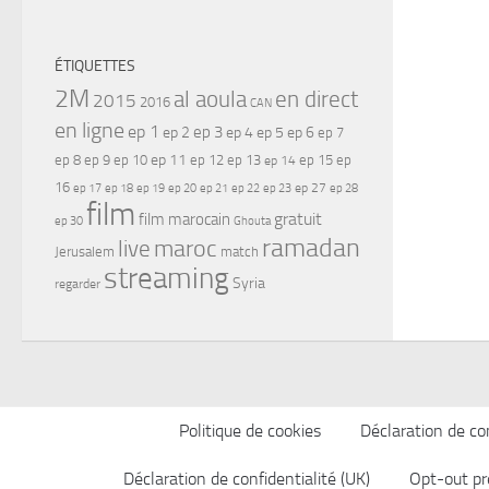
ÉTIQUETTES
2M
al aoula
en direct
2015
2016
CAN
en ligne
ep 1
ep 3
ep 2
ep 4
ep 5
ep 6
ep 7
ep 11
ep 8
ep 9
ep 10
ep 12
ep 13
ep 15
ep
ep 14
16
ep 17
ep 21
ep 27
ep 18
ep 19
ep 20
ep 22
ep 23
ep 28
film
gratuit
film marocain
ep 30
Ghouta
ramadan
maroc
live
Jerusalem
match
streaming
Syria
regarder
Politique de cookies
Déclaration de con
Déclaration de confidentialité (UK)
Opt-out pr