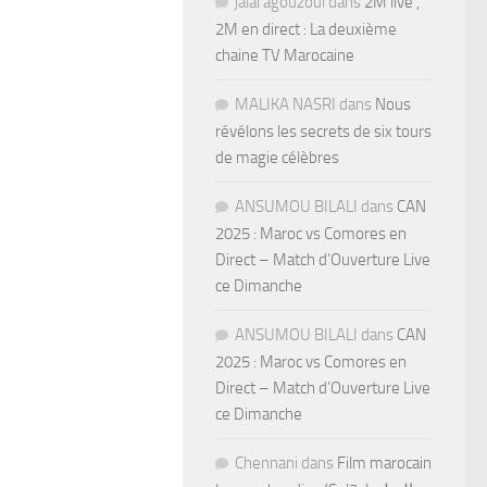
jalal agouzoul
dans
2M live ,
2M en direct : La deuxième
chaine TV Marocaine
MALIKA NASRI
dans
Nous
révélons les secrets de six tours
de magie célèbres
ANSUMOU BILALI
dans
CAN
2025 : Maroc vs Comores en
Direct – Match d’Ouverture Live
ce Dimanche
ANSUMOU BILALI
dans
CAN
2025 : Maroc vs Comores en
Direct – Match d’Ouverture Live
ce Dimanche
Chennani
dans
Film marocain