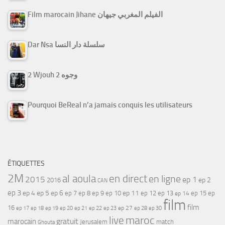
Film marocain Jihane الفيلم المغربي جيهان
Dar Nsa سلسلة دار النسا
2 Wjouh 2 وجوه
Pourquoi BeReal n’a jamais conquis les utilisateurs
ÉTIQUETTES
2M
al aoula
en direct
en ligne
2015
ep 1
ep 2
2016
CAN
ep 3
ep 4
ep 5
ep 6
ep 7
ep 11
ep 8
ep 9
ep 10
ep 12
ep 13
ep 15
ep
ep 14
film
film
16
ep 17
ep 21
ep 27
ep 18
ep 19
ep 20
ep 22
ep 23
ep 28
ep 30
maroc
live
gratuit
marocain
Jerusalem
match
Ghouta