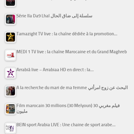
Série Ila Da9 Lhal سلسلة إلى ضاق الحال
Tamazight TV live : la chaîne dédiée à la promotion…
MEDI 1 TV live : la chaîne Marocaine et du Grand Maghreb
Arrabiâ live – Arrabiaa HD en direct : la…
A la recherche du mari de ma femme البحث عن زوج امرأتي
Film marocain 30 millions (30 Melyoun) فيلم مغربي 30
مليون
BEIN sport Arabia LIVE : Une chaine de sport arabe…