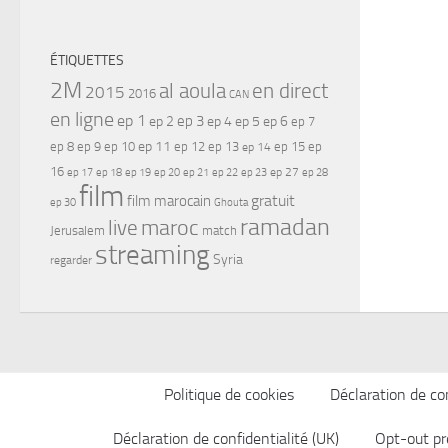
ÉTIQUETTES
2M
al aoula
en direct
2015
2016
CAN
en ligne
ep 1
ep 3
ep 2
ep 4
ep 5
ep 6
ep 7
ep 11
ep 8
ep 9
ep 10
ep 12
ep 13
ep 15
ep
ep 14
16
ep 17
ep 21
ep 27
ep 18
ep 19
ep 20
ep 22
ep 23
ep 28
film
gratuit
film marocain
ep 30
Ghouta
ramadan
maroc
live
Jerusalem
match
streaming
Syria
regarder
Politique de cookies
Déclaration de con
Déclaration de confidentialité (UK)
Opt-out pr