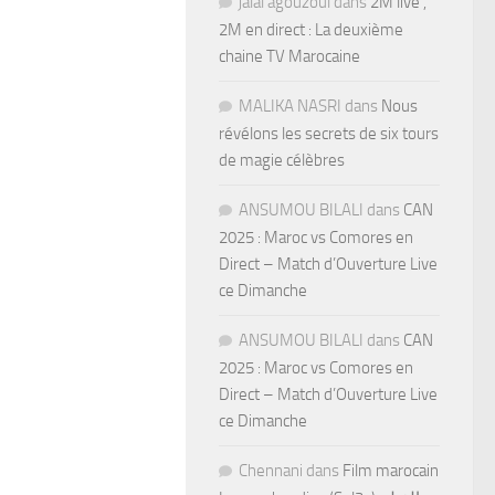
jalal agouzoul
dans
2M live ,
2M en direct : La deuxième
chaine TV Marocaine
MALIKA NASRI
dans
Nous
révélons les secrets de six tours
de magie célèbres
ANSUMOU BILALI
dans
CAN
2025 : Maroc vs Comores en
Direct – Match d’Ouverture Live
ce Dimanche
ANSUMOU BILALI
dans
CAN
2025 : Maroc vs Comores en
Direct – Match d’Ouverture Live
ce Dimanche
Chennani
dans
Film marocain