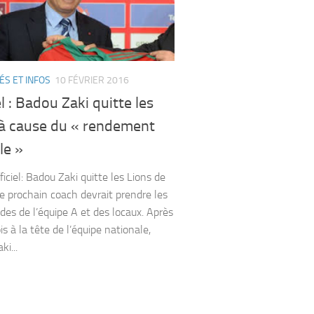
ÉS ET INFOS
10 FÉVRIER 2016
el : Badou Zaki quitte les
 à cause du « rendement
le »
iciel: Badou Zaki quitte les Lions de
 Le prochain coach devrait prendre les
s de l’équipe A et des locaux. Après
s à la tête de l’équipe nationale,
i...