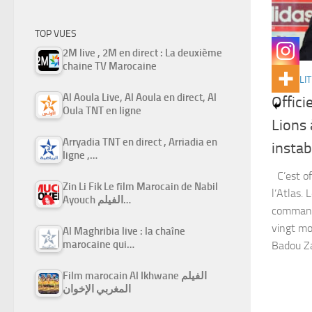
TOP VUES
2M live , 2M en direct : La deuxième
chaine TV Marocaine
ACTUALIT
Al Aoula Live, Al Aoula en direct, Al
Offici
Oula TNT en ligne
Lions
Arryadia TNT en direct , Arriadia en
instab
ligne ,…
C’est off
Zin Li Fik Le film Marocain de Nabil
l’Atlas.
Ayouch الفيلم…
commande
vingt moi
Al Maghribia live : la chaîne
marocaine qui…
Badou Zak
Film marocain Al Ikhwane الفيلم
المغربي الإخوان