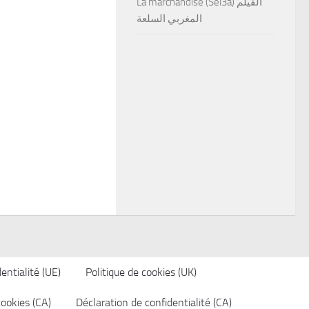
La marchandise (Sel3a) الفيلم
المغربي السلعة
entialité (UE)
Politique de cookies (UK)
cookies (CA)
Déclaration de confidentialité (CA)