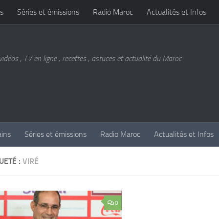
s
Séries et émissions
Radio Maroc
Actualités et Infos
vidéos , TV en ligne , recettes , astuces et actualité du Maroc
ains
Séries et émissions
Radio Maroc
Actualités et Infos
UETÉ :
VIRÉ
0