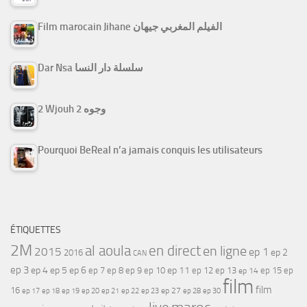
Film marocain Jihane الفيلم المغربي جيهان
Dar Nsa سلسلة دار النسا
2 Wjouh 2 وجوه
Pourquoi BeReal n’a jamais conquis les utilisateurs
ÉTIQUETTES
2M
al aoula
en direct
en ligne
2015
ep 1
ep 2
2016
CAN
ep 3
ep 4
ep 5
ep 6
ep 7
ep 11
ep 8
ep 9
ep 10
ep 12
ep 13
ep 15
ep
ep 14
film
film
16
ep 17
ep 21
ep 27
ep 18
ep 19
ep 20
ep 22
ep 23
ep 28
ep 30