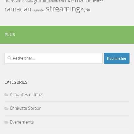
maroc
live
gratuit
marocain
Jerusalem
match
Ghouta
streaming
ramadan
Syria
regarder
PLUS
Rechercher :
CATÉGORIES
Actualités et Infos
Chhiwate Sorour
Evenements