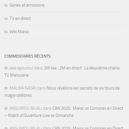
Séries et émissions
TV en direct
Wiki Maroc
COMMENTAIRES RÉCENTS
jalal agouzoul
dans
2M live , 2M en direct : La deuxième chaine
TV Marocaine
MALIKA NASRI
dans
Nous révélons les secrets de six tours de
magie célèbres
ANSUMOU BILALI
dans
CAN 2025 : Maroc vs Comores en Direct
– Match d’Ouverture Live ce Dimanche
ANSUMOU BILALI
dans
CAN 2025 : Maroc vs Comores en Direct