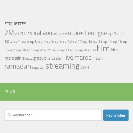
ÉTIQUETTES
2M
al aoula
en direct
en ligne
2015
ep 1
ep 2
2016
CAN
ep 3
ep 4
ep 5
ep 6
ep 7
ep 11
ep 8
ep 9
ep 10
ep 12
ep 13
ep 15
ep
ep 14
film
film
16
ep 17
ep 21
ep 27
ep 18
ep 19
ep 20
ep 22
ep 23
ep 28
ep 30
maroc
live
gratuit
marocain
Jerusalem
match
Ghouta
streaming
ramadan
Syria
regarder
PLUS
Rechercher :