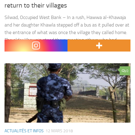
return to their villages
Silwad, Occupied West Bank – In a rush, Hawwa al-Khawaja
and her daughter Khawla stepped off a bus as it pulled over at
the entrance of what was once the village they called home.
The elder Khawaja stood there greeting others who had
arrived on the buses that followed, just as she used to greet…
0
ACTUALITÉS ET INFOS
12 MARS 2018