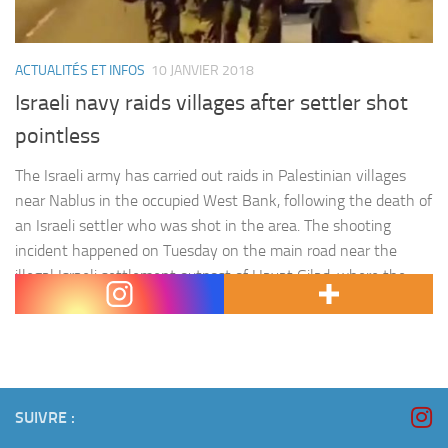
ACTUALITÉS ET INFOS
10 JANVIER 2018
Israeli navy raids villages after settler shot
pointless
The Israeli army has carried out raids in Palestinian villages
near Nablus in the occupied West Bank, following the death of
an Israeli settler who was shot in the area. The shooting
incident happened on Tuesday on the main road near the
illegal Israeli settlement outpost of Havat Gilad, where the
35-year-old settler, a rabbi, resided.…
SUIVRE :