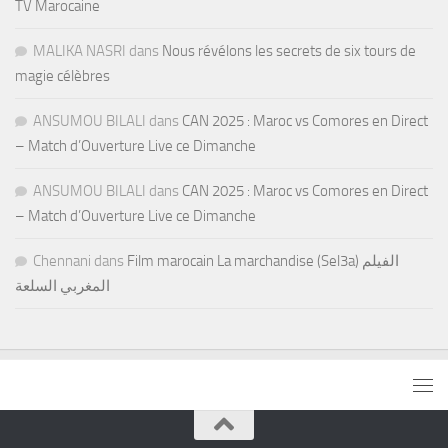
TV Marocaine
MALIKA NASRI
dans
Nous révélons les secrets de six tours de
magie célèbres
ANSUMOU BILALI
dans
CAN 2025 : Maroc vs Comores en Direct
– Match d’Ouverture Live ce Dimanche
ANSUMOU BILALI
dans
CAN 2025 : Maroc vs Comores en Direct
– Match d’Ouverture Live ce Dimanche
Chennani
dans
Film marocain La marchandise (Sel3a) الفيلم
المغربي السلعة