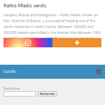
Ratko Mladic verdic
Sarajevo, Bosnia and Herzegovina – Ratko Mladic, known as
the « Butcher of Bosnia », is accused of heading one of the
worst massacres in recent history. Between 100,000 and
200,000 people were killed in the Bosnian War between 1992
and 1995, and as many as 50,000 women were raped. On
Wednesday, a UN judge will hand down Mladic’s…
SUIVRE :
Rechercher
Rechercher