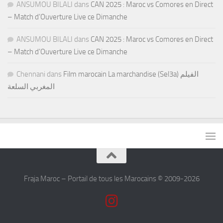
ANSUMOU BILALI
dans
CAN 2025 : Maroc vs Comores en Direct
– Match d’Ouverture Live ce Dimanche
ANSUMOU BILALI
dans
CAN 2025 : Maroc vs Comores en Direct
– Match d’Ouverture Live ce Dimanche
Chennani
dans
Film marocain La marchandise (Sel3a) الفيلم
المغربي السلعة
Fraja Maroc – Portail de tous les Marocains © 2009-2026