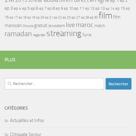
2015
ep 1
ep 2
2016
CAN
ep 3
ep 4
ep 5
ep 6
ep 7
ep 11
ep 8
ep 9
ep 10
ep 12
ep 13
ep 15
ep
ep 14
film
film
16
ep 17
ep 21
ep 27
ep 18
ep 19
ep 20
ep 22
ep 23
ep 28
ep 30
maroc
live
gratuit
marocain
Jerusalem
match
Ghouta
streaming
ramadan
Syria
regarder
PLUS
Rechercher :
CATÉGORIES
Actualités et Infos
Chhiwate Sorour