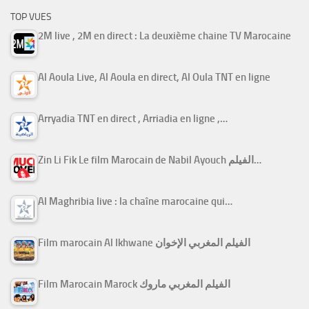
TOP VUES
2M live , 2M en direct : La deuxième chaine TV Marocaine
Al Aoula Live, Al Aoula en direct, Al Oula TNT en ligne
Arryadia TNT en direct , Arriadia en ligne ,…
Zin Li Fik Le film Marocain de Nabil Ayouch الفيلم…
Al Maghribia live : la chaîne marocaine qui…
Film marocain Al Ikhwane الفيلم المغربي الإخوان
Film Marocain Marock الفيلم المغربي ماروك