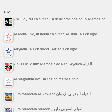
TOP VUES
2M live , 2M en direct : La deuxième chaine TV Marocaine
Al Aoula Live, Al Aoula en direct, Al Oula TNT en ligne
Arryadia TNT en direct , Arriadia en ligne ,…
Zin Li Fik Le film Marocain de Nabil Ayouch الفيلم…
Al Maghribia live : la chaîne marocaine qui…
Film marocain Al Ikhwane الفيلم المغربي الإخوان
Film Marocain Marock الفيلم المغربي ماروك