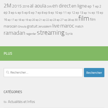
2M
al aoula
en direct
en ligne
2015
ep 1
ep 2
2016
CAN
ep 3
ep 4
ep 5
ep 6
ep 7
ep 11
ep 8
ep 9
ep 10
ep 12
ep 13
ep 15
ep
ep 14
film
film
16
ep 17
ep 21
ep 27
ep 18
ep 19
ep 20
ep 22
ep 23
ep 28
ep 30
maroc
live
gratuit
marocain
Jerusalem
match
Ghouta
streaming
ramadan
Syria
regarder
PLUS
Rechercher :
CATÉGORIES
Actualités et Infos