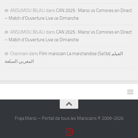
ANSUMOU BILALI
dans
CAN 2025 : Maroc vs Comores en Direct
– Match d’Ouverture Live ce Dimanche
ANSUMOU BILALI
dans
CAN 2025 : Maroc vs Comores en Direct
– Match d’Ouverture Live ce Dimanche
Chennani
dans
Film marocain La marchandise (Sel3a) الفيلم
المغربي السلعة
Fraja Maroc – Portail de tous les Marocains © 2009-2026