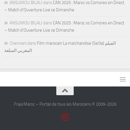
ANSUMOU BILALI
dans
CAN 2025 : Maroc vs Comores en Direct
– Match d’Ouverture Live ce Dimanche
ANSUMOU BILALI
dans
CAN 2025 : Maroc vs Comores en Direct
– Match d’Ouverture Live ce Dimanche
Chennani
dans
Film marocain La marchandise (Sel3a) الفيلم
المغربي السلعة
Fraja Maroc – Portail de tous les Marocains © 2009-2026