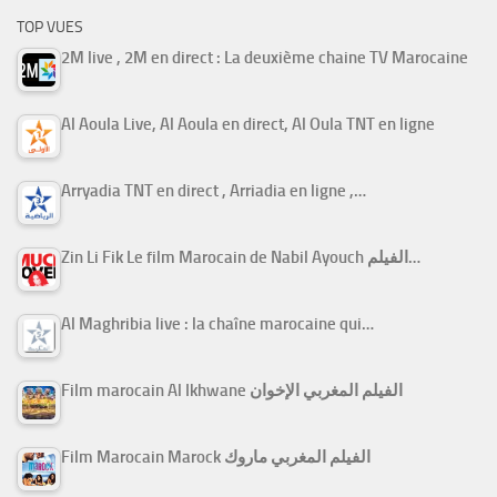
TOP VUES
2M live , 2M en direct : La deuxième chaine TV Marocaine
Al Aoula Live, Al Aoula en direct, Al Oula TNT en ligne
Arryadia TNT en direct , Arriadia en ligne ,…
Zin Li Fik Le film Marocain de Nabil Ayouch الفيلم…
Al Maghribia live : la chaîne marocaine qui…
Film marocain Al Ikhwane الفيلم المغربي الإخوان
Film Marocain Marock الفيلم المغربي ماروك