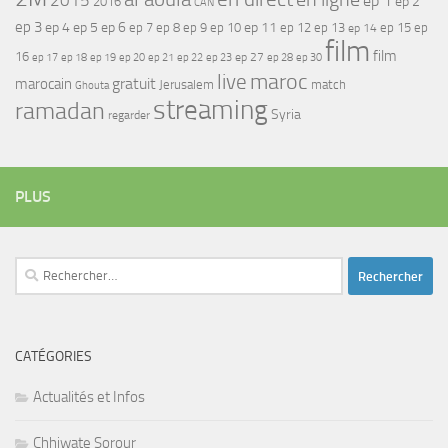
2015
ep 1
ep 2
2016
CAN
ep 3
ep 4
ep 5
ep 6
ep 7
ep 11
ep 8
ep 9
ep 10
ep 12
ep 13
ep 15
ep
ep 14
film
film
16
ep 17
ep 21
ep 27
ep 18
ep 19
ep 20
ep 22
ep 23
ep 28
ep 30
maroc
live
gratuit
marocain
Jerusalem
match
Ghouta
streaming
ramadan
Syria
regarder
PLUS
Rechercher :
CATÉGORIES
Actualités et Infos
Chhiwate Sorour