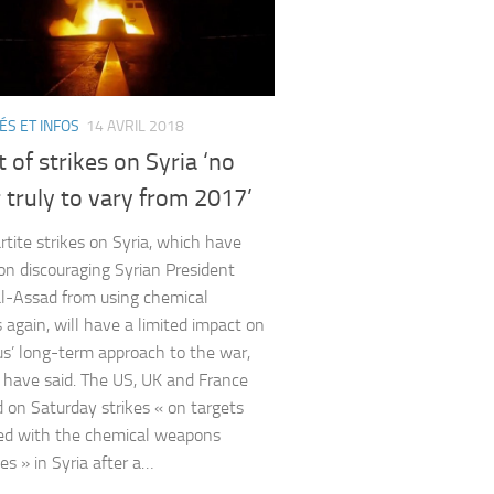
ÉS ET INFOS
14 AVRIL 2018
 of strikes on Syria ‘no
 truly to vary from 2017’
rtite strikes on Syria, which have
on discouraging Syrian President
l-Assad from using chemical
again, will have a limited impact on
’ long-term approach to the war,
 have said. The US, UK and France
 on Saturday strikes « on targets
ed with the chemical weapons
ies » in Syria after a…