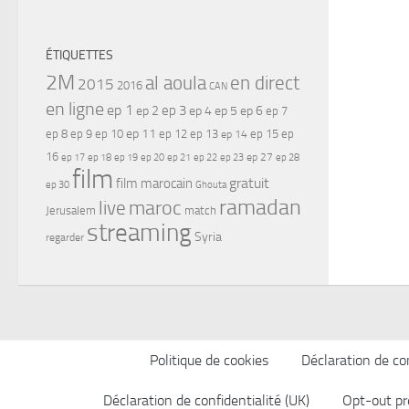
ÉTIQUETTES
2M
al aoula
en direct
2015
2016
CAN
en ligne
ep 1
ep 3
ep 2
ep 4
ep 5
ep 6
ep 7
ep 11
ep 8
ep 9
ep 10
ep 12
ep 13
ep 15
ep
ep 14
16
ep 17
ep 21
ep 27
ep 18
ep 19
ep 20
ep 22
ep 23
ep 28
film
gratuit
film marocain
ep 30
Ghouta
ramadan
maroc
live
Jerusalem
match
streaming
Syria
regarder
Politique de cookies
Déclaration de con
Déclaration de confidentialité (UK)
Opt-out pr