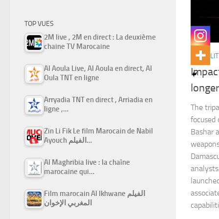
TOP VUES
2M live , 2M en direct : La deuxième
chaine TV Marocaine
ACTUALIT
Al Aoula Live, Al Aoula en direct, Al
Impact
Oula TNT en ligne
longer
Arryadia TNT en direct , Arriadia en
The tripa
ligne ,…
focused 
Zin Li Fik Le film Marocain de Nabil
Bashar a
Ayouch الفيلم…
weapons 
Damascus
Al Maghribia live : la chaîne
analysts
marocaine qui…
launched
associat
Film marocain Al Ikhwane الفيلم
المغربي الإخوان
capabilit