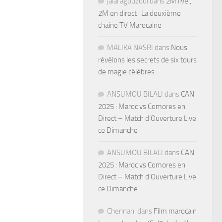
jalal agouzoul
dans
2M live ,
2M en direct : La deuxième
chaine TV Marocaine
MALIKA NASRI
dans
Nous
révélons les secrets de six tours
de magie célèbres
ANSUMOU BILALI
dans
CAN
2025 : Maroc vs Comores en
Direct – Match d’Ouverture Live
ce Dimanche
ANSUMOU BILALI
dans
CAN
2025 : Maroc vs Comores en
Direct – Match d’Ouverture Live
ce Dimanche
Chennani
dans
Film marocain