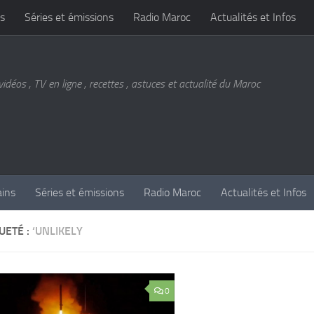
s
Séries et émissions
Radio Maroc
Actualités et Infos
vidéos , TV en ligne , recettes , astuces et actualité du Maroc
ains
Séries et émissions
Radio Maroc
Actualités et Infos
UETÉ :
‘UNLIKELY
0