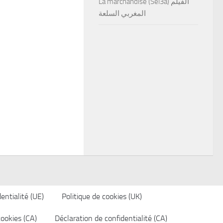
La marchandise (Sel3a) الفيلم
المغربي السلعة
entialité (UE)
Politique de cookies (UK)
cookies (CA)
Déclaration de confidentialité (CA)