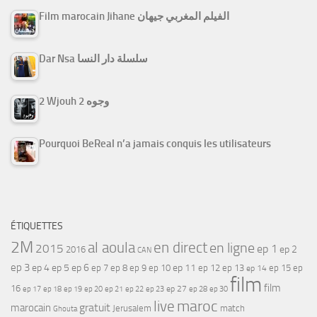
Film marocain Jihane الفيلم المغربي جيهان
Dar Nsa سلسلة دار النسا
2 Wjouh 2 وجوه
Pourquoi BeReal n’a jamais conquis les utilisateurs
ÉTIQUETTES
2M
al aoula
en direct
en ligne
2015
ep 1
ep 2
2016
CAN
ep 3
ep 4
ep 5
ep 6
ep 7
ep 11
ep 8
ep 9
ep 10
ep 12
ep 13
ep 15
ep
ep 14
film
film
16
ep 17
ep 21
ep 27
ep 18
ep 19
ep 20
ep 22
ep 23
ep 28
ep 30
maroc
live
gratuit
marocain
Jerusalem
match
Ghouta