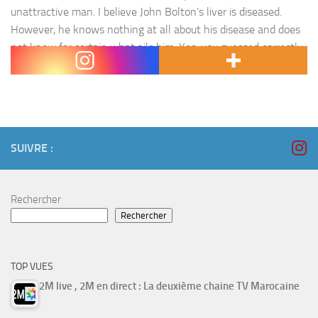
unattractive man. I believe John Bolton’s liver is diseased.
However, he knows nothing at all about his disease and does
not know for certain what ails him. Yes, you guessed correctly,
I am reworking Fyodor Dostoyevsky’s opening lines in his…
SUIVRE :
Rechercher
Rechercher
TOP VUES
2M live , 2M en direct : La deuxième chaine TV Marocaine