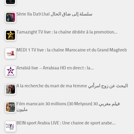
Série Ila Da9 Lhal سلسلة إلى ضاق الحال
Tamazight TV live : la chaîne dédiée à la promotion…
MEDI 1 TV live : la chaîne Marocaine et du Grand Maghreb
Arrabiâ live – Arrabiaa HD en direct : la…
A la recherche du mari de ma femme البحث عن زوج امرأتي
Film marocain 30 millions (30 Melyoun) فيلم مغربي 30
مليون
BEIN sport Arabia LIVE : Une chaine de sport arabe…