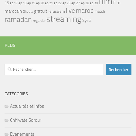
film
film
16
ep 17
ep 21
ep 27
ep 18
ep 19
ep 20
ep 22
ep 23
ep 28
ep 30
maroc
live
gratuit
marocain
Jerusalem
match
Ghouta
streaming
ramadan
Syria
regarder
PLUS
Rechercher :
CATÉGORIES
Actualités et Infos
Chhiwate Sorour
Evenements