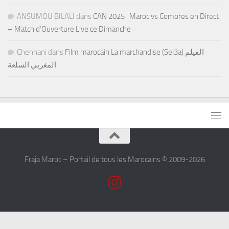
ANSUMOU BILALI
dans
CAN 2025 : Maroc vs Comores en Direct
– Match d’Ouverture Live ce Dimanche
Chennani
dans
Film marocain La marchandise (Sel3a) الفيلم
المغربي السلعة
Fraja Maroc – Portail de tous les Marocains © 2009-2026