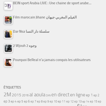
BEIN sport Arabia LIVE : Une chaine de sport arabe…
Film marocain Jihane الفيلم المغربي جيهان
Dar Nsa سلسلة دار النسا
2 Wjouh 2 وجوه
Pourquoi BeReal n’a jamais conquis les utilisateurs
ÉTIQUETTES
2M
al aoula
en direct
en ligne
2015
ep 1
ep 2
2016
CAN
ep 3
ep 4
ep 5
ep 6
ep 7
ep 11
ep 8
ep 9
ep 10
ep 12
ep 13
ep 15
ep
ep 14