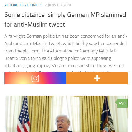
ACTUALITÉS ET INFOS
2 JANVIER 2018
Some distance-simply German MP slammed
for anti-Muslim tweet
A far-right German politician has been condemned for an anti-
Arab and anti-Muslim Tweet, which briefly saw her suspended
from the platform. The Alternative for Germany (AfD) MP
Beatrix von Storch said Cologne police were appeasing
« barbaric, gang-raping, Muslim hordes » when they tweeted
out a New Year’s Day message in Arabic. Under newly
introduced German hate…
0