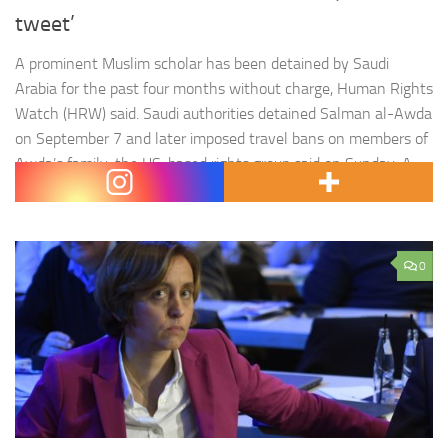
tweet’
A prominent Muslim scholar has been detained by Saudi
Arabia for the past four months without charge, Human Rights
Watch (HRW) said. Saudi authorities detained Salman al-Awda
on September 7 and later imposed travel bans on members of
Awda’s family, the US-based rights group said on Sunday. A
family member told HRW that Awda was…
0