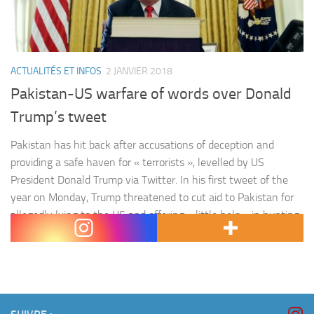
ACTUALITÉS ET INFOS
2 JANVIER 2018
Pakistan-US warfare of words over Donald
Trump’s tweet
Pakistan has hit back after accusations of deception and
providing a safe haven for « terrorists », levelled by US
President Donald Trump via Twitter. In his first tweet of the
year on Monday, Trump threatened to cut aid to Pakistan for
allegedly lying to the US and offering « little help » in hunting
« terrorists » in Afghanistan. « The United States has…