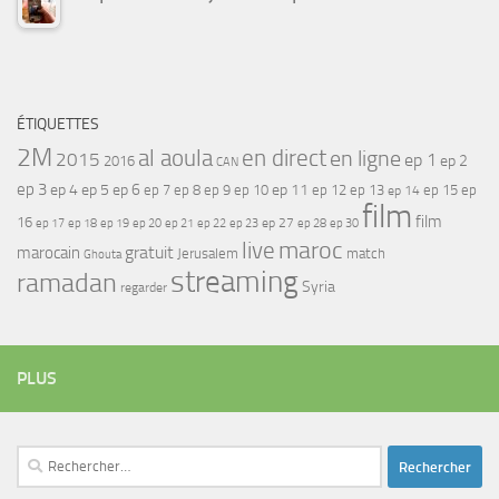
ÉTIQUETTES
2M
al aoula
en direct
en ligne
2015
ep 1
ep 2
2016
CAN
ep 3
ep 4
ep 5
ep 6
ep 7
ep 11
ep 8
ep 9
ep 10
ep 12
ep 13
ep 15
ep
ep 14
film
film
16
ep 17
ep 21
ep 27
ep 18
ep 19
ep 20
ep 22
ep 23
ep 28
ep 30
maroc
live
gratuit
marocain
Jerusalem
match
Ghouta
streaming
ramadan
Syria
regarder
PLUS
Rechercher :