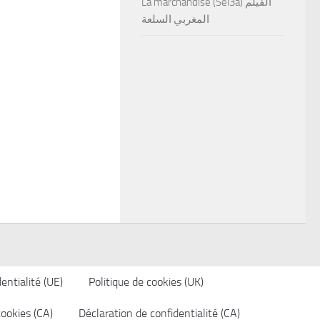
La marchandise (Sel3a) الفيلم
المغربي السلعة
entialité (UE)
Politique de cookies (UK)
cookies (CA)
Déclaration de confidentialité (CA)