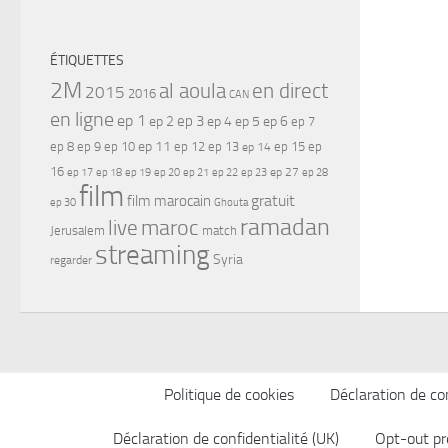
ÉTIQUETTES
2M
al aoula
en direct
2015
2016
CAN
en ligne
ep 1
ep 3
ep 2
ep 4
ep 5
ep 6
ep 7
ep 11
ep 8
ep 9
ep 10
ep 12
ep 13
ep 15
ep
ep 14
16
ep 17
ep 21
ep 27
ep 18
ep 19
ep 20
ep 22
ep 23
ep 28
film
gratuit
film marocain
ep 30
Ghouta
ramadan
maroc
live
Jerusalem
match
streaming
Syria
regarder
Politique de cookies
Déclaration de con
Déclaration de confidentialité (UK)
Opt-out pr