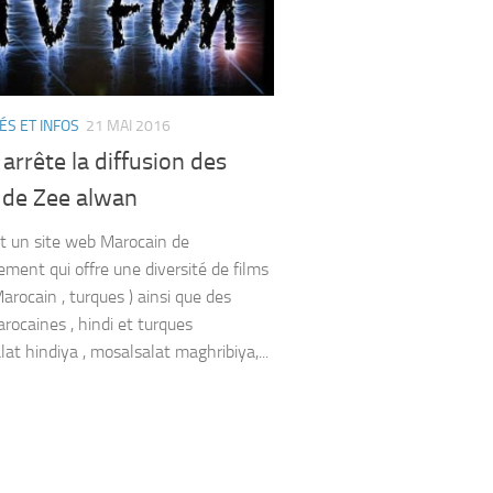
ÉS ET INFOS
21 MAI 2016
arrête la diffusion des
 de Zee alwan
t un site web Marocain de
ement qui offre une diversité de films
Marocain , turques ) ainsi que des
arocaines , hindi et turques
at hindiya , mosalsalat maghribiya,...