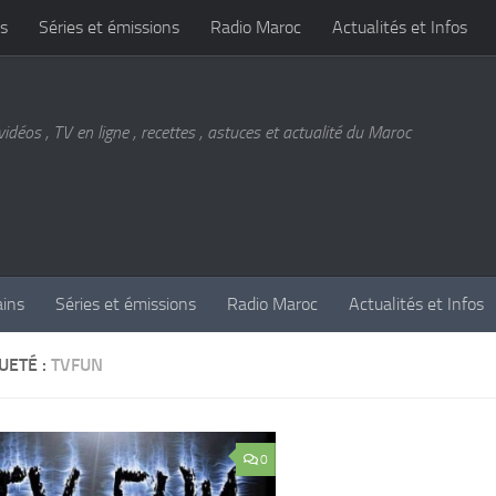
s
Séries et émissions
Radio Maroc
Actualités et Infos
vidéos , TV en ligne , recettes , astuces et actualité du Maroc
ains
Séries et émissions
Radio Maroc
Actualités et Infos
UETÉ :
TVFUN
0