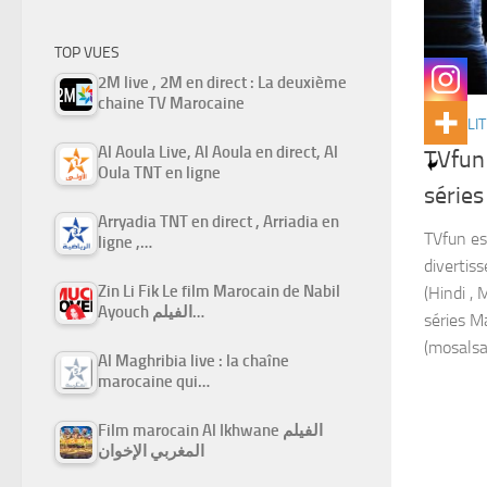
TOP VUES
2M live , 2M en direct : La deuxième
chaine TV Marocaine
ACTUALIT
Al Aoula Live, Al Aoula en direct, Al
TVfun 
Oula TNT en ligne
séries
Arryadia TNT en direct , Arriadia en
TVfun es
ligne ,…
divertiss
Zin Li Fik Le film Marocain de Nabil
(Hindi , 
Ayouch الفيلم…
séries M
(mosalsal
Al Maghribia live : la chaîne
marocaine qui…
Film marocain Al Ikhwane الفيلم
المغربي الإخوان