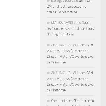
jalal agouzoul
dans
2M live ,
2M en direct : La deuxième
chaine TV Marocaine
MALIKA NASRI
dans
Nous
révélons les secrets de six tours
de magie célèbres
ANSUMOU BILALI
dans
CAN
2025 : Maroc vs Comores en
Direct – Match d’Ouverture Live
ce Dimanche
ANSUMOU BILALI
dans
CAN
2025 : Maroc vs Comores en
Direct – Match d’Ouverture Live
ce Dimanche
Chennani
dans
Film marocain