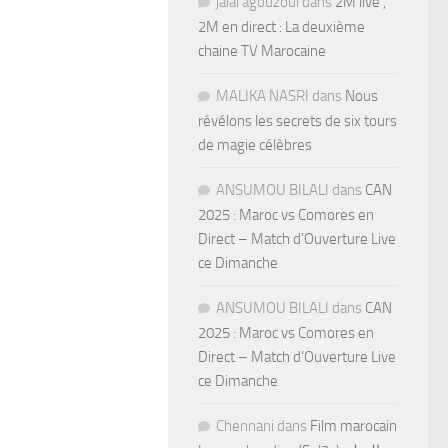
jalal agouzoul
dans
2M live ,
2M en direct : La deuxième
chaine TV Marocaine
MALIKA NASRI
dans
Nous
révélons les secrets de six tours
de magie célèbres
ANSUMOU BILALI
dans
CAN
2025 : Maroc vs Comores en
Direct – Match d’Ouverture Live
ce Dimanche
ANSUMOU BILALI
dans
CAN
2025 : Maroc vs Comores en
Direct – Match d’Ouverture Live
ce Dimanche
Chennani
dans
Film marocain