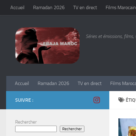
Accueil
Ramadan 2026
TV en direct
Films Marocain
Skip to content
Séries et émissions, films, 
Accueil
Ramadan 2026
TV en direct
Films Maroc
SUIVRE :
ÉTIQ
Rechercher
Rechercher