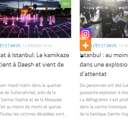
0
ÉS ET INFOS
12 JANVIER 2016
ACTUALITÉS ET INFOS
12 J
at à Istanbul: Le kamikaze
Istanbul : au moin
ient à Daesh et vient de
dans une explosi
d’attentat
ion mardi matin dans le quartier
Dix personnes ont été tu
que de Sultanahmet, près de la
puissante explosion à Ist
e Sainte-Sophie et de la Mosquée
La déflagration s’est pro
 fait au moins dix morts et quinze
dans le centre historique 
 Toutes les victimes décédées sont...
de la basilique Sainte-Soph