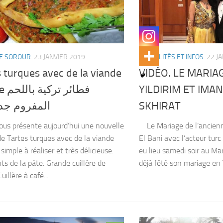
E SOROUR
23 JANVIER 2019
ACTUALITÉS ET INFOS
22 J
 turques avec de la viande
VIDÉO. LE MARI
فطائر
YILDIRIM ET IMAN
المفروم جد 
SKHIRAT
ous présente aujourd’hui une nouvelle
Le Mariage de l’ancien
de Tartes turques avec de la viande
El Bani avec l’acteur turc
simple à réaliser et très délicieuse.
eu lieu samedi soir au Ma
ts de la pâte: Grande cuillère de
déjà fêté son mariage en Tu
uillère à café...