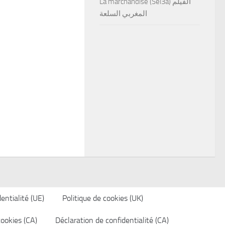
La marchandise (Sel3a) الفيلم
المغربي السلعة
entialité (UE)
Politique de cookies (UK)
cookies (CA)
Déclaration de confidentialité (CA)