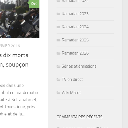
Ramadan 2022
0
Ramadan 2023
Ramadan 2024
Ramadan 2025
ANVIER 2016
Ramadan 2026
s dix morts
on, soupçon
Séries et émissions
TV en direct
ées dans une
anbul ce mardi matin.
Wiki Maroc
duite à Sultanahmet,
et touristique, près
ie et de la...
COMMENTAIRES RÉCENTS