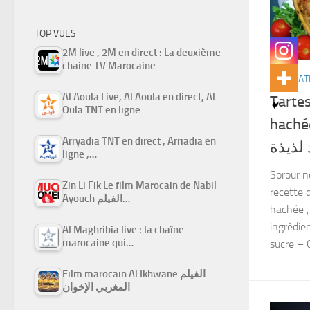
TOP VUES
2M live , 2M en direct : La deuxième
chaine TV Marocaine
CHHIWAT
Al Aoula Live, Al Aoula en direct, Al
Tartes
Oula TNT en ligne
hachée  تركية باللحم
Arryadia TNT en direct , Arriadia en
لذيذة
ligne ,…
Sorour n
Zin Li Fik Le film Marocain de Nabil
recette 
Ayouch الفيلم…
hachée , 
ingrédien
Al Maghribia live : la chaîne
marocaine qui…
sucre – C
Film marocain Al Ikhwane الفيلم
المغربي الإخوان