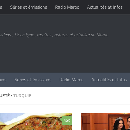
s
Séries et émissions
Radio Maroc
Actualités et Infos
vidéos , TV en ligne , recettes , astuces et actualité du Maroc
ains
Séries et émissions
Radio Maroc
Actualités et Infos
UETÉ :
TURQUIE
0