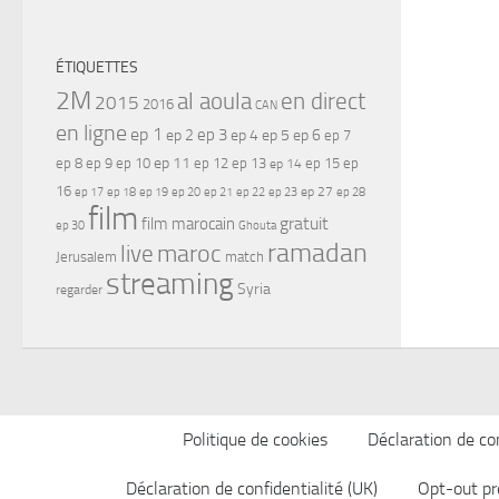
ÉTIQUETTES
2M
al aoula
en direct
2015
2016
CAN
en ligne
ep 1
ep 3
ep 2
ep 4
ep 5
ep 6
ep 7
ep 11
ep 8
ep 9
ep 10
ep 12
ep 13
ep 15
ep
ep 14
16
ep 17
ep 21
ep 27
ep 18
ep 19
ep 20
ep 22
ep 23
ep 28
film
gratuit
film marocain
ep 30
Ghouta
ramadan
maroc
live
Jerusalem
match
streaming
Syria
regarder
Politique de cookies
Déclaration de con
Déclaration de confidentialité (UK)
Opt-out pr