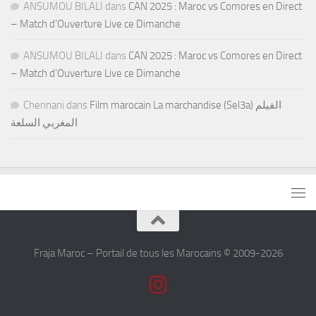
ANSUMOU BILALI
dans
CAN 2025 : Maroc vs Comores en Direct
– Match d’Ouverture Live ce Dimanche
ANSUMOU BILALI
dans
CAN 2025 : Maroc vs Comores en Direct
– Match d’Ouverture Live ce Dimanche
Chennani
dans
Film marocain La marchandise (Sel3a) الفيلم
المغربي السلعة
Fraja Maroc – Portail de tous les Marocains © 2009-2026