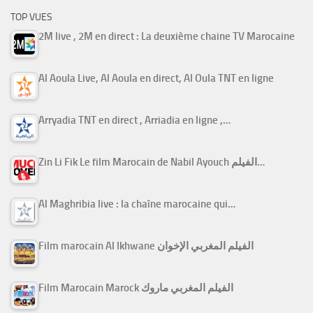
TOP VUES
2M live , 2M en direct : La deuxième chaine TV Marocaine
Al Aoula Live, Al Aoula en direct, Al Oula TNT en ligne
Arryadia TNT en direct , Arriadia en ligne ,…
Zin Li Fik Le film Marocain de Nabil Ayouch الفيلم…
Al Maghribia live : la chaîne marocaine qui…
Film marocain Al Ikhwane الفيلم المغربي الإخوان
Film Marocain Marock الفيلم المغربي ماروك