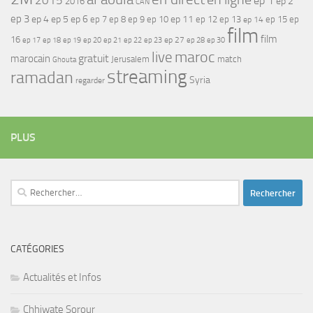
2015
ep 1
ep 2
2016
CAN
ep 3
ep 4
ep 5
ep 6
ep 7
ep 11
ep 8
ep 9
ep 10
ep 12
ep 13
ep 15
ep
ep 14
film
film
16
ep 17
ep 21
ep 27
ep 18
ep 19
ep 20
ep 22
ep 23
ep 28
ep 30
maroc
live
gratuit
marocain
Jerusalem
match
Ghouta
streaming
ramadan
Syria
regarder
PLUS
Rechercher :
CATÉGORIES
Actualités et Infos
Chhiwate Sorour