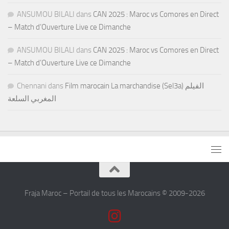
ANSUMOU BILALI
dans
CAN 2025 : Maroc vs Comores en Direct
– Match d’Ouverture Live ce Dimanche
ANSUMOU BILALI
dans
CAN 2025 : Maroc vs Comores en Direct
– Match d’Ouverture Live ce Dimanche
Chennani
dans
Film marocain La marchandise (Sel3a) الفيلم
المغربي السلعة
Fraja Maroc – Portail de tous les Marocains © 2009-2026