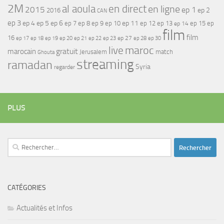
2M
al aoula
en direct
en ligne
2015
ep 1
ep 2
2016
CAN
ep 3
ep 4
ep 5
ep 6
ep 7
ep 11
ep 8
ep 9
ep 10
ep 12
ep 13
ep 15
ep
ep 14
film
film
16
ep 17
ep 21
ep 27
ep 18
ep 19
ep 20
ep 22
ep 23
ep 28
ep 30
maroc
live
gratuit
marocain
Jerusalem
match
Ghouta
streaming
ramadan
Syria
regarder
PLUS
Rechercher :
CATÉGORIES
Actualités et Infos