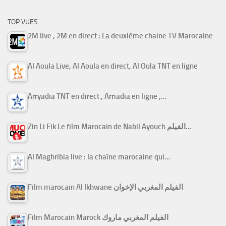
TOP VUES
2M live , 2M en direct : La deuxième chaine TV Marocaine
Al Aoula Live, Al Aoula en direct, Al Oula TNT en ligne
Arryadia TNT en direct , Arriadia en ligne ,…
Zin Li Fik Le film Marocain de Nabil Ayouch الفيلم…
Al Maghribia live : la chaîne marocaine qui…
Film marocain Al Ikhwane الفيلم المغربي الإخوان
Film Marocain Marock الفيلم المغربي ماروك