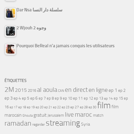
Dar Nsa سلسلة دار النسا
2 Wjouh 2 وجوه
Pourquoi BeReal n’a jamais conquis les utilisateurs
ÉTIQUETTES
2M
al aoula
en direct
en ligne
2015
ep 1
ep 2
2016
CAN
ep 3
ep 4
ep 5
ep 6
ep 7
ep 11
ep 8
ep 9
ep 10
ep 12
ep 13
ep 15
ep
ep 14
film
film
16
ep 17
ep 21
ep 27
ep 18
ep 19
ep 20
ep 22
ep 23
ep 28
ep 30
maroc
live
gratuit
marocain
Jerusalem
match
Ghouta
streaming
ramadan
Syria
regarder