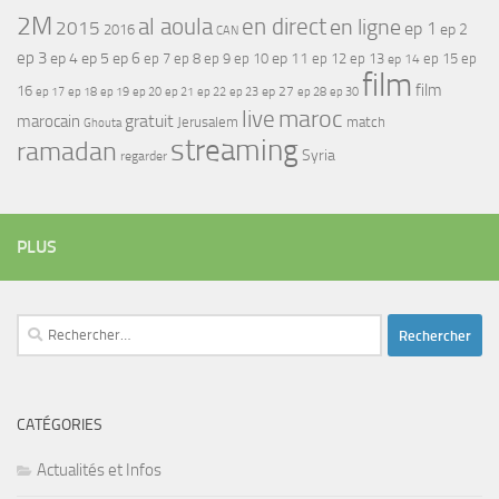
2M
al aoula
en direct
en ligne
2015
ep 1
ep 2
2016
CAN
ep 3
ep 4
ep 5
ep 6
ep 7
ep 11
ep 8
ep 9
ep 10
ep 12
ep 13
ep 15
ep
ep 14
film
film
16
ep 17
ep 21
ep 27
ep 18
ep 19
ep 20
ep 22
ep 23
ep 28
ep 30
maroc
live
gratuit
marocain
Jerusalem
match
Ghouta
streaming
ramadan
Syria
regarder
PLUS
Rechercher :
CATÉGORIES
Actualités et Infos