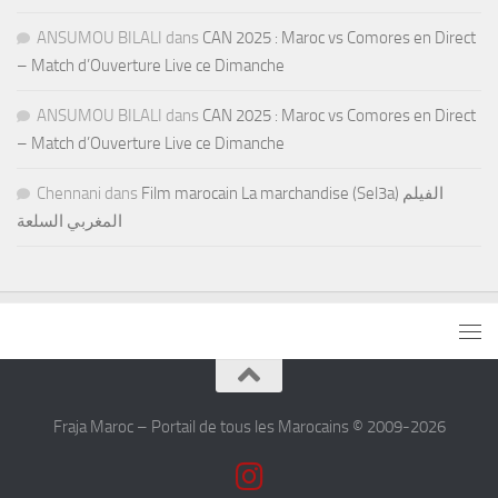
ANSUMOU BILALI
dans
CAN 2025 : Maroc vs Comores en Direct
– Match d’Ouverture Live ce Dimanche
ANSUMOU BILALI
dans
CAN 2025 : Maroc vs Comores en Direct
– Match d’Ouverture Live ce Dimanche
Chennani
dans
Film marocain La marchandise (Sel3a) الفيلم
المغربي السلعة
Fraja Maroc – Portail de tous les Marocains © 2009-2026