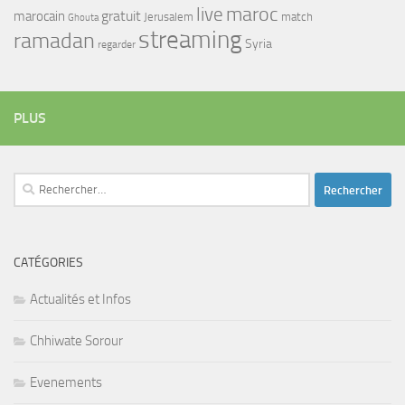
maroc
live
gratuit
marocain
Jerusalem
match
Ghouta
streaming
ramadan
Syria
regarder
PLUS
Rechercher :
CATÉGORIES
Actualités et Infos
Chhiwate Sorour
Evenements