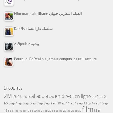
Film marocain Jihane الفيلم المغربي جيهان
Dar Nsa سلسلة دار النسا
2 Wjouh 2 وجوه
Pourquoi BeReal n’a jamais conquis les utilisateurs
ÉTIQUETTES
2M
al aoula
en direct
en ligne
2015
ep 1
ep 2
2016
CAN
ep 3
ep 4
ep 5
ep 6
ep 7
ep 11
ep 8
ep 9
ep 10
ep 12
ep 13
ep 15
ep
ep 14
film
film
16
ep 17
ep 21
ep 27
ep 18
ep 19
ep 20
ep 22
ep 23
ep 28
ep 30