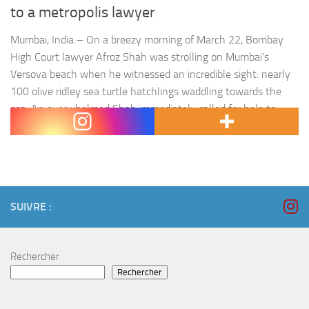
to a metropolis lawyer
Mumbai, India – On a breezy morning of March 22, Bombay
High Court lawyer Afroz Shah was strolling on Mumbai’s
Versova beach when he witnessed an incredible sight: nearly
100 olive ridley sea turtle hatchlings waddling towards the
sea. An overwhelmed Shah immediately called for help to
ensure that the turtles were not attacked by…
SUIVRE :
Rechercher
Rechercher