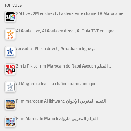
TOP VUES
2M live , 2M en direct : La deuxième chaine TV Marocaine
Al Aoula Live, Al Aoula en direct, Al Oula TNT en ligne
Arryadia TNT en direct , Arriadia en ligne ,…
Zin Li Fik Le film Marocain de Nabil Ayouch الفيلم…
Al Maghribia live : la chaîne marocaine qui…
Film marocain Al Ikhwane الفيلم المغربي الإخوان
Film Marocain Marock الفيلم المغربي ماروك