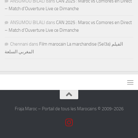
ANSUMOU BILALI
dans
CAN 2025 : Maroc vs Comores en Direct
– Match d’Ouverture Live ce Dimanche
ANSUMOU BILALI
dans
CAN 2025 : Maroc vs Comores en Direct
– Match d’Ouverture Live ce Dimanche
Chennani
dans
Film marocain La marchandise (Sel3a) الفيلم
المغربي السلعة
Fraja Maroc – Portail de tous les Marocains © 2009-2026