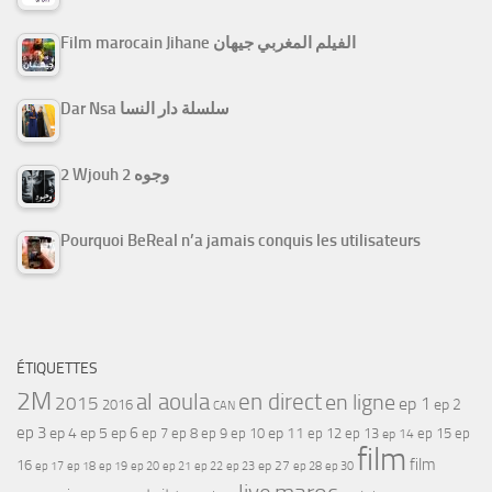
Film marocain Jihane الفيلم المغربي جيهان
Dar Nsa سلسلة دار النسا
2 Wjouh 2 وجوه
Pourquoi BeReal n’a jamais conquis les utilisateurs
ÉTIQUETTES
2M
al aoula
en direct
en ligne
2015
ep 1
ep 2
2016
CAN
ep 3
ep 4
ep 5
ep 6
ep 7
ep 11
ep 8
ep 9
ep 10
ep 12
ep 13
ep 15
ep
ep 14
film
film
16
ep 17
ep 21
ep 27
ep 18
ep 19
ep 20
ep 22
ep 23
ep 28
ep 30