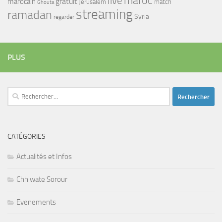
maroc
live
gratuit
marocain
Jerusalem
match
Ghouta
streaming
ramadan
Syria
regarder
PLUS
Rechercher :
CATÉGORIES
Actualités et Infos
Chhiwate Sorour
Evenements