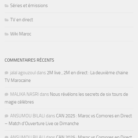
Séries et émissions
TV en direct
Wiki Maroc
COMMENTAIRES RÉCENTS
jalal agouzoul
dans
2M live , 2M en direct : La deuxième chaine
TV Marocaine
MALIKA NASRI
dans
Nous révélons les secrets de six tours de
magie célèbres
ANSUMOU BILALI
dans
CAN 2025 : Maroc vs Comores en Direct
– Match d’Ouverture Live ce Dimanche
ANSUMOU BILALI
dans
CAN 2025 : Maroc vs Comores en Direct