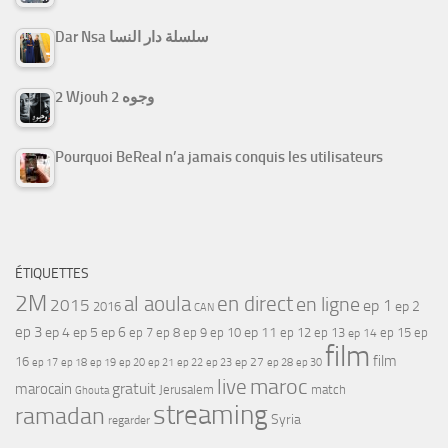
Dar Nsa سلسلة دار النسا
2 Wjouh 2 وجوه
Pourquoi BeReal n’a jamais conquis les utilisateurs
ÉTIQUETTES
2M
al aoula
en direct
en ligne
2015
ep 1
ep 2
2016
CAN
ep 3
ep 4
ep 5
ep 6
ep 7
ep 11
ep 8
ep 9
ep 10
ep 12
ep 13
ep 15
ep
ep 14
film
film
16
ep 17
ep 21
ep 27
ep 18
ep 19
ep 20
ep 22
ep 23
ep 28
ep 30
maroc
live
gratuit
marocain
Jerusalem
match
Ghouta
streaming
ramadan
Syria
regarder