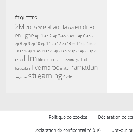
ÉTIQUETTES
2M
al aoula
en direct
2015
2016
CAN
en ligne
ep 1
ep 3
ep 2
ep 4
ep 5
ep 6
ep 7
ep 11
ep 8
ep 9
ep 10
ep 12
ep 13
ep 15
ep
ep 14
16
ep 17
ep 21
ep 27
ep 18
ep 19
ep 20
ep 22
ep 23
ep 28
film
gratuit
film marocain
ep 30
Ghouta
ramadan
maroc
live
Jerusalem
match
streaming
Syria
regarder
Politique de cookies
Déclaration de con
Déclaration de confidentialité (UK)
Opt-out pr