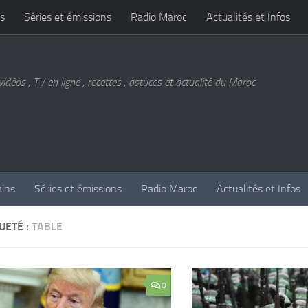
s
Séries et émissions
Radio Maroc
Actualités et Infos
vidéos , TV en ligne , recettes , astuces et actualité du Maroc
ains
Séries et émissions
Radio Maroc
Actualités et Infos
UETÉ :
TABLE
0