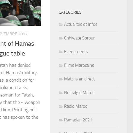
CATÉGORIES
Actualités et Infos
OVEMBRE 2017
Chhiwate Sorour
nt of Hamas
Evenements
gue table
Fatah has denied
Films Marocains
of Hamas’ military
Matchs en direct
, a condition for
iliation talks.
Nostalgie Maroc
esman for Fatah,
ay that the « weapon
Radio Maroc
d line. Pointing out
at has spoken to the
Ramadan 2021