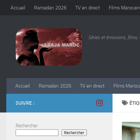
Accueil
Ramadan 2026
TV en direct
Films Marocain
Skip to content
Séries et émissions, films, 
Accueil
Ramadan 2026
TV en direct
Films Maroc
SUIVRE :
ÉTIQ
Rechercher
Rechercher