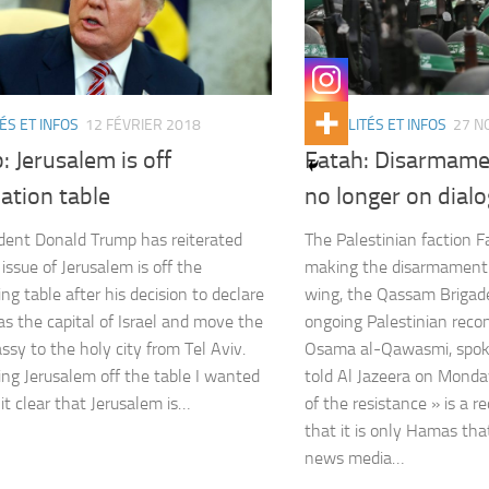
ÉS ET INFOS
12 FÉVRIER 2018
ACTUALITÉS ET INFOS
27 N
 Jerusalem is off
Fatah: Disarmame
ation table
no longer on dialo
dent Donald Trump has reiterated
The Palestinian faction 
issue of Jerusalem is off the
making the disarmament 
ng table after his decision to declare
wing, the Qassam Brigades
 as the capital of Israel and move the
ongoing Palestinian reconc
sy to the holy city from Tel Aviv.
Osama al-Qawasmi, spok
ing Jerusalem off the table I wanted
told Al Jazeera on Mond
it clear that Jerusalem is…
of the resistance » is a re
that it is only Hamas th
news media…