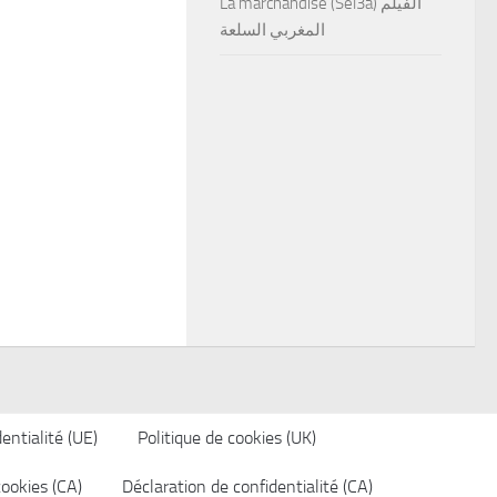
La marchandise (Sel3a) الفيلم
المغربي السلعة
entialité (UE)
Politique de cookies (UK)
cookies (CA)
Déclaration de confidentialité (CA)