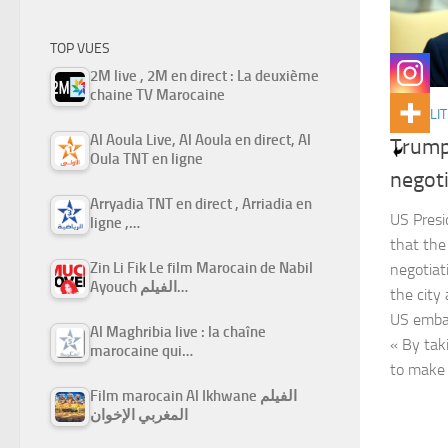
TOP VUES
2M live , 2M en direct : La deuxième
chaine TV Marocaine
ACTUALIT
Al Aoula Live, Al Aoula en direct, Al
Trump:
Oula TNT en ligne
negoti
Arryadia TNT en direct , Arriadia en
US Presi
ligne ,…
that the 
Zin Li Fik Le film Marocain de Nabil
negotiati
Ayouch الفيلم…
the city
US embas
Al Maghribia live : la chaîne
« By tak
marocaine qui…
to make 
Film marocain Al Ikhwane الفيلم
المغربي الإخوان