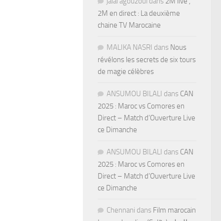
jalal agouzoul
dans
2M live ,
2M en direct : La deuxième
chaine TV Marocaine
MALIKA NASRI
dans
Nous
révélons les secrets de six tours
de magie célèbres
ANSUMOU BILALI
dans
CAN
2025 : Maroc vs Comores en
Direct – Match d’Ouverture Live
ce Dimanche
ANSUMOU BILALI
dans
CAN
2025 : Maroc vs Comores en
Direct – Match d’Ouverture Live
ce Dimanche
Chennani
dans
Film marocain