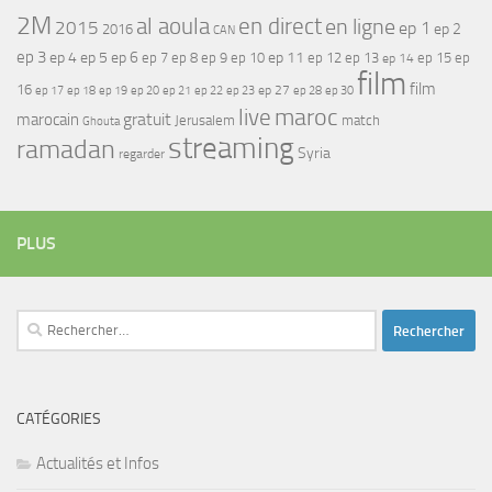
2M
al aoula
en direct
en ligne
2015
ep 1
ep 2
2016
CAN
ep 3
ep 4
ep 5
ep 6
ep 7
ep 11
ep 8
ep 9
ep 10
ep 12
ep 13
ep 15
ep
ep 14
film
film
16
ep 17
ep 21
ep 27
ep 18
ep 19
ep 20
ep 22
ep 23
ep 28
ep 30
maroc
live
gratuit
marocain
Jerusalem
match
Ghouta
streaming
ramadan
Syria
regarder
PLUS
Rechercher :
CATÉGORIES
Actualités et Infos