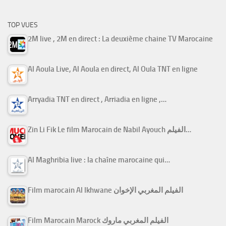
TOP VUES
2M live , 2M en direct : La deuxième chaine TV Marocaine
Al Aoula Live, Al Aoula en direct, Al Oula TNT en ligne
Arryadia TNT en direct , Arriadia en ligne ,…
Zin Li Fik Le film Marocain de Nabil Ayouch الفيلم…
Al Maghribia live : la chaîne marocaine qui…
Film marocain Al Ikhwane الفيلم المغربي الإخوان
Film Marocain Marock الفيلم المغربي ماروك