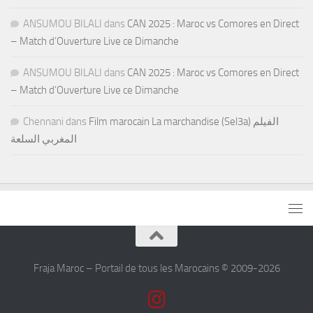
ANSUMOU BILALI
dans
CAN 2025 : Maroc vs Comores en Direct
– Match d’Ouverture Live ce Dimanche
ANSUMOU BILALI
dans
CAN 2025 : Maroc vs Comores en Direct
– Match d’Ouverture Live ce Dimanche
Chennani
dans
Film marocain La marchandise (Sel3a) الفيلم
المغربي السلعة
Fraja Maroc – Portail de tous les Marocains © 2009-2026