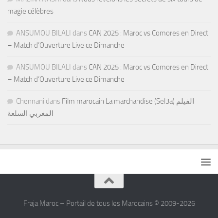
magie célèbres
ANSUMOU BILALI
dans
CAN 2025 : Maroc vs Comores en Direct
– Match d’Ouverture Live ce Dimanche
ANSUMOU BILALI
dans
CAN 2025 : Maroc vs Comores en Direct
– Match d’Ouverture Live ce Dimanche
Chennani
dans
Film marocain La marchandise (Sel3a) الفيلم
المغربي السلعة
Fraja Maroc – Portail de tous les Marocains © 2009-2026