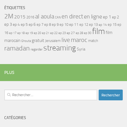
ÉTIQUETTES
2M
al aoula
en direct
en ligne
2015
ep 1
ep 2
2016
CAN
ep 3
ep 4
ep 5
ep 6
ep 7
ep 11
ep 8
ep 9
ep 10
ep 12
ep 13
ep 15
ep
ep 14
film
film
16
ep 17
ep 21
ep 27
ep 18
ep 19
ep 20
ep 22
ep 23
ep 28
ep 30
maroc
live
gratuit
marocain
Jerusalem
match
Ghouta
streaming
ramadan
Syria
regarder
PLUS
Rechercher :
CATÉGORIES