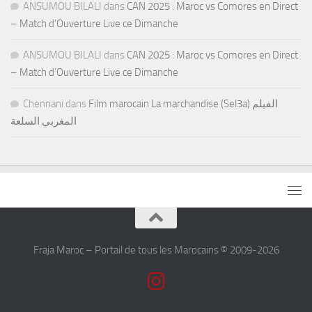
ANSUMOU BILALI
dans
CAN 2025 : Maroc vs Comores en Direct
– Match d’Ouverture Live ce Dimanche
ANSUMOU BILALI
dans
CAN 2025 : Maroc vs Comores en Direct
– Match d’Ouverture Live ce Dimanche
Chennani
dans
Film marocain La marchandise (Sel3a) الفيلم
المغربي السلعة
Fraja Maroc – Portail de tous les Marocains © 2009-2026