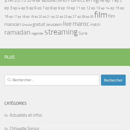
2015
ep 1
ep 2
2016
CAN
ep 3
ep 4
ep 5
ep 6
ep 7
ep 11
ep 8
ep 9
ep 10
ep 12
ep 13
ep 15
ep
ep 14
film
film
16
ep 17
ep 21
ep 27
ep 18
ep 19
ep 20
ep 22
ep 23
ep 28
ep 30
maroc
live
gratuit
marocain
Jerusalem
match
Ghouta
streaming
ramadan
Syria
regarder
PLUS
Rechercher :
CATÉGORIES
Actualités et Infos
Chhiwate Sorour