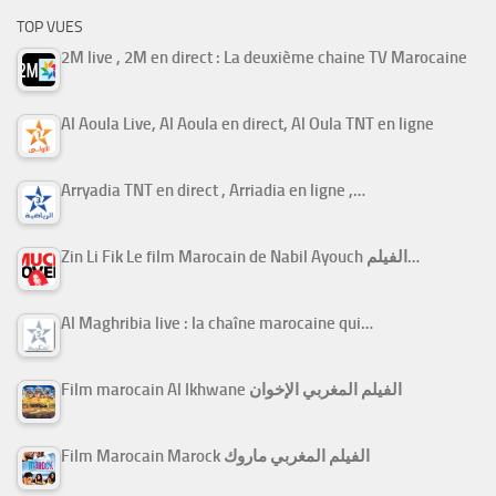
TOP VUES
2M live , 2M en direct : La deuxième chaine TV Marocaine
Al Aoula Live, Al Aoula en direct, Al Oula TNT en ligne
Arryadia TNT en direct , Arriadia en ligne ,…
Zin Li Fik Le film Marocain de Nabil Ayouch الفيلم…
Al Maghribia live : la chaîne marocaine qui…
Film marocain Al Ikhwane الفيلم المغربي الإخوان
Film Marocain Marock الفيلم المغربي ماروك