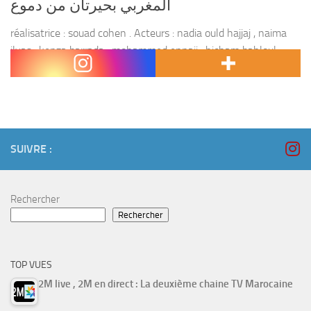
المغربي بحيرتان من دموع
réalisatrice : souad cohen . Acteurs : nadia ould hajjaj , naima
ilyas , kenza barrada , mohammed ennaji , hicham bahloul ,
amina ahrif , rim amzil , fatima tihihit , salah ben...
SUIVRE :
Rechercher
Rechercher
TOP VUES
2M live , 2M en direct : La deuxième chaine TV Marocaine