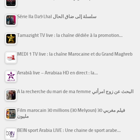
Série Ila Da9 Lhal سلسلة إلى ضاق الحال
Tamazight TV live : la chaîne dédiée à la promotion…
MEDI 1 TV live : la chaîne Marocaine et du Grand Maghreb
Arrabiâ live – Arrabiaa HD en direct : la…
A la recherche du mari de ma femme البحث عن زوج امرأتي
Film marocain 30 millions (30 Melyoun) فيلم مغربي 30
مليون
BEIN sport Arabia LIVE : Une chaine de sport arabe…