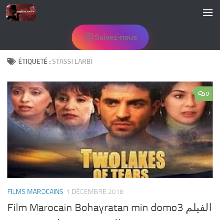
Skip to content
Suivez-nous
ÉTIQUETÉ :
STASSI LARBI
0
FILMS MAROCAINS
1 DÉCEMBRE 2018
Film Marocain Bohayratan min domo3 الفيلم