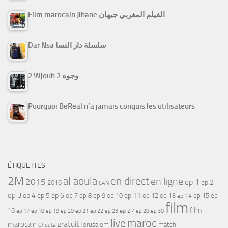
Film marocain Jihane الفيلم المغربي جيهان
Dar Nsa سلسلة دار النسا
2 Wjouh 2 وجوه
Pourquoi BeReal n’a jamais conquis les utilisateurs
ÉTIQUETTES
2M
al aoula
en direct
en ligne
2015
ep 1
ep 2
2016
CAN
ep 3
ep 4
ep 5
ep 6
ep 7
ep 11
ep 8
ep 9
ep 10
ep 12
ep 13
ep 15
ep
ep 14
film
film
16
ep 17
ep 21
ep 27
ep 18
ep 19
ep 20
ep 22
ep 23
ep 28
ep 30
maroc
live
gratuit
marocain
Jerusalem
match
Ghouta