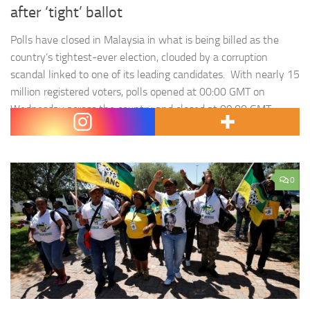
after ‘tight’ ballot
Polls have closed in Malaysia in what is being billed as the
country’s tightest-ever election, clouded by a corruption
scandal linked to one of its leading candidates. With nearly 15
million registered voters, polls opened at 00:00 GMT on
Wednesday across the country and closed at 09:00 GMT.
Malaysia’s 14th general election pits incumbent Prime…
0