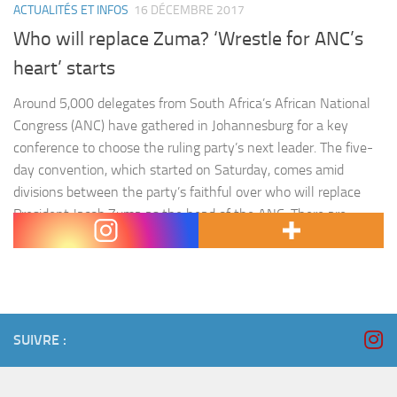
ACTUALITÉS ET INFOS
16 DÉCEMBRE 2017
Who will replace Zuma? ‘Wrestle for ANC’s
heart’ starts
Around 5,000 delegates from South Africa’s African National
Congress (ANC) have gathered in Johannesburg for a key
conference to choose the ruling party’s next leader. The five-
day convention, which started on Saturday, comes amid
divisions between the party’s faithful over who will replace
President Jacob Zuma as the head of the ANC. There are
seven…
SUIVRE :