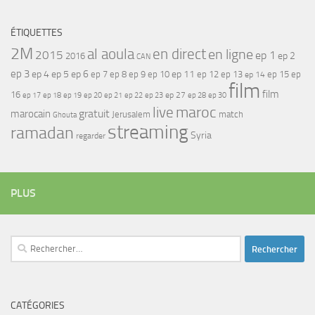
ÉTIQUETTES
2M
al aoula
en direct
en ligne
2015
ep 1
ep 2
2016
CAN
ep 3
ep 4
ep 5
ep 6
ep 7
ep 11
ep 8
ep 9
ep 10
ep 12
ep 13
ep 15
ep
ep 14
film
film
16
ep 17
ep 21
ep 27
ep 18
ep 19
ep 20
ep 22
ep 23
ep 28
ep 30
maroc
live
gratuit
marocain
Jerusalem
match
Ghouta
streaming
ramadan
Syria
regarder
PLUS
Rechercher :
CATÉGORIES