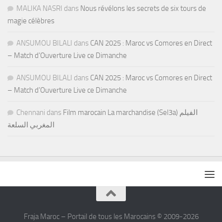
MALIKA NASRI
dans
Nous révélons les secrets de six tours de
magie célèbres
ANSUMOU BILALI
dans
CAN 2025 : Maroc vs Comores en Direct
– Match d’Ouverture Live ce Dimanche
ANSUMOU BILALI
dans
CAN 2025 : Maroc vs Comores en Direct
– Match d’Ouverture Live ce Dimanche
Chennani
dans
Film marocain La marchandise (Sel3a) الفيلم
المغربي السلعة
Fraja Maroc – Portail de tous les Marocains © 2009-2026