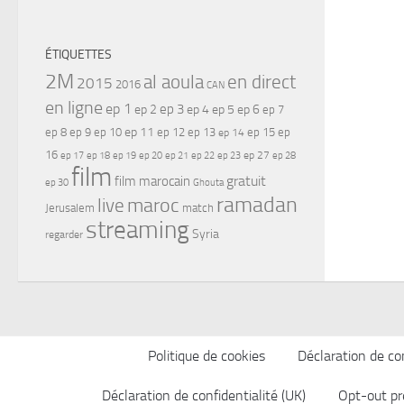
ÉTIQUETTES
2M
al aoula
en direct
2015
2016
CAN
en ligne
ep 1
ep 3
ep 2
ep 4
ep 5
ep 6
ep 7
ep 11
ep 8
ep 9
ep 10
ep 12
ep 13
ep 15
ep
ep 14
16
ep 17
ep 21
ep 27
ep 18
ep 19
ep 20
ep 22
ep 23
ep 28
film
gratuit
film marocain
ep 30
Ghouta
ramadan
maroc
live
Jerusalem
match
streaming
Syria
regarder
Politique de cookies
Déclaration de con
Déclaration de confidentialité (UK)
Opt-out pr