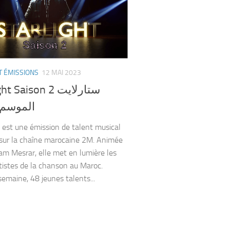
T ÉMISSIONS
12 MAI 2023
 Saison 2 ستارلايت
الموسم ا
t est une émission de talent musical
 sur la chaîne marocaine 2M. Animée
am Mesrar, elle met en lumière les
rtistes de la chanson au Maroc.
emaine, 48 jeunes talents...