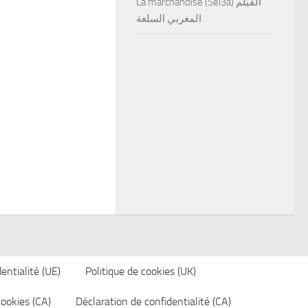
La marchandise (Sel3a) الفيلم
المغربي السلعة
entialité (UE)
Politique de cookies (UK)
cookies (CA)
Déclaration de confidentialité (CA)