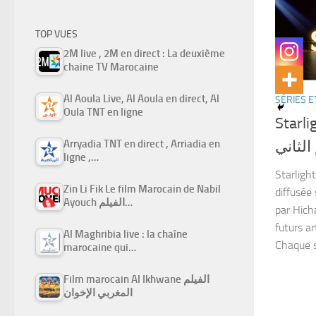
TOP VUES
2M live , 2M en direct : La deuxième
chaine TV Marocaine
Al Aoula Live, Al Aoula en direct, Al
SÉRIES E
Oula TNT en ligne
Starlight
لثاني
Arryadia TNT en direct , Arriadia en
ligne ,…
Starligh
Zin Li Fik Le film Marocain de Nabil
diffusée
Ayouch الفيلم…
par Hich
futurs a
Al Maghribia live : la chaîne
Chaque s
marocaine qui…
Film marocain Al Ikhwane الفيلم
المغربي الإخوان