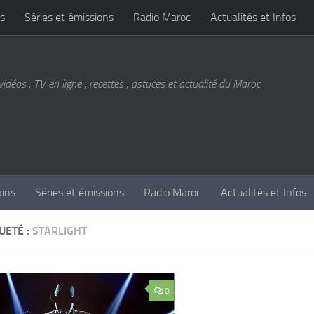
s
Séries et émissions
Radio Maroc
Actualités et Infos
vidéos , TV en ligne , recettes , astuces et actualité du Maroc
ains
Séries et émissions
Radio Maroc
Actualités et Infos
UETÉ :
STARLIGHT
0