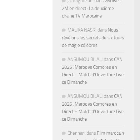
jalal agouzoul
dans
2M live ,
2M en direct : La deuxième
chaine TV Marocaine
MALIKA NASRI
dans
Nous
révélons les secrets de six tours
de magie célèbres
ANSUMOU BILALI
dans
CAN
2025 : Maroc vs Comores en
Direct – Match d’Ouverture Live
ce Dimanche
ANSUMOU BILALI
dans
CAN
2025 : Maroc vs Comores en
Direct – Match d’Ouverture Live
ce Dimanche
Chennani
dans
Film marocain