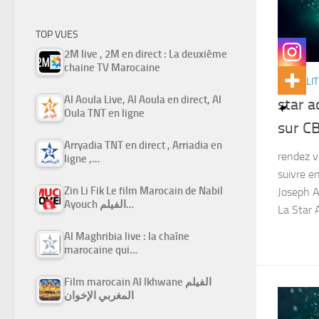
TOP VUES
2M live , 2M en direct : La deuxième
chaine TV Marocaine
ACTUALIT
Al Aoula Live, Al Aoula en direct, Al
star 
Oula TNT en ligne
sur C
Arryadia TNT en direct , Arriadia en
rendez v
ligne ,…
suivre e
Zin Li Fik Le film Marocain de Nabil
Joseph A
Ayouch الفيلم…
La Star 
Al Maghribia live : la chaîne
marocaine qui…
Film marocain Al Ikhwane الفيلم
المغربي الإخوان