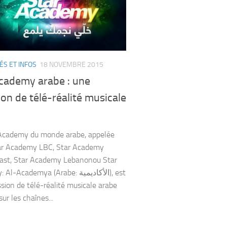
ÉS ET INFOS
18 NOVEMBRE 2015
academy arabe : une
on de télé-réalité musicale
 Academy du monde arabe, appelée
tar Academy LBC, Star Academy
ast, Star Academy Lebanonou Star
Academya (Arabe: الأكاديمية), est
sion de télé-réalité musicale arabe
sur les chaînes...