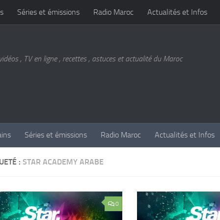
s
Séries et émissions
Radio Maroc
Actualités et Infos
vidéos , TV en ligne , recettes , astuces et actualité du Maroc
ains
Séries et émissions
Radio Maroc
Actualités et Infos
UETÉ :
STAR ACADEMY ARABE
0