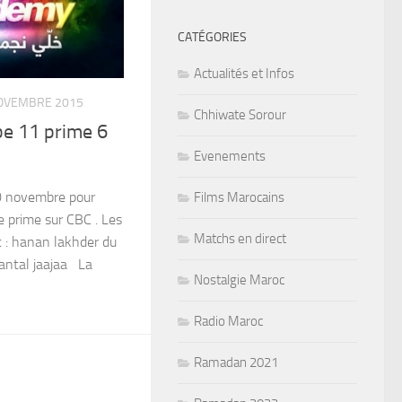
CATÉGORIES
Actualités et Infos
OVEMBRE 2015
Chhiwate Sorour
be 11 prime 6
Evenements
0 novembre pour
Films Marocains
e prime sur CBC . Les
Matchs en direct
 : hanan lakhder du
ntal jaajaa La
Nostalgie Maroc
Radio Maroc
Ramadan 2021