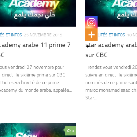
ÉS ET INFOS
25 NOVEMBRE 2015
ACTUALITÉS ET INFOS
18 N
academy arabe 11 prime 7
star academy ara
BC
sur CBC
ous vendredi 27 novembre pour
rendez vous vendredi 2
n direct le sixième prime sur CBC .
suivre en direct le sixièm
ttieh sera l’invité de ce prime .
nominés de ce prime sont
Academy du monde arabe, appelée...
maroc mohamed saad cha
Star...
0