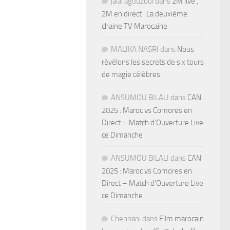
jalal agouzoul
dans
2M live ,
2M en direct : La deuxième
chaine TV Marocaine
MALIKA NASRI
dans
Nous
révélons les secrets de six tours
de magie célèbres
ANSUMOU BILALI
dans
CAN
2025 : Maroc vs Comores en
Direct – Match d’Ouverture Live
ce Dimanche
ANSUMOU BILALI
dans
CAN
2025 : Maroc vs Comores en
Direct – Match d’Ouverture Live
ce Dimanche
Chennani
dans
Film marocain