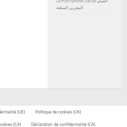
La marchandise (Sel3a) الفيلم
المغربي السلعة
entialité (UE)
Politique de cookies (UK)
cookies (CA)
Déclaration de confidentialité (CA)