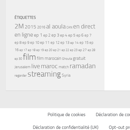
ÉTIQUETTES
2M
al aoula
en direct
2015
2016
CAN
en ligne
ep 1
ep 3
ep 2
ep 4
ep 5
ep 6
ep 7
ep 11
ep 8
ep 9
ep 10
ep 12
ep 13
ep 15
ep
ep 14
16
ep 17
ep 21
ep 27
ep 18
ep 19
ep 20
ep 22
ep 23
ep 28
film
gratuit
film marocain
ep 30
Ghouta
ramadan
maroc
live
Jerusalem
match
streaming
Syria
regarder
Politique de cookies
Déclaration de con
Déclaration de confidentialité (UK)
Opt-out pr