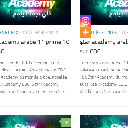
ÉS ET INFOS
18 DÉCEMBRE 2015
ACTUALITÉS ET INFOS
11 D
academy arabe 11 prime 10
star academy ara
BC
sur CBC
ous vendredi 18 décembre pour
rendez vous vendredi 1
n direct le neuvième prime sur CBC .
suivre en direct le neuv
 Academy du monde arabe, appelée
La Star Academy du mon
tar Academy LBC, Star Academy
aussi Star Academy LBC,
ast, Star Academy Lebanonou Star...
Middle East, Star Academ
0