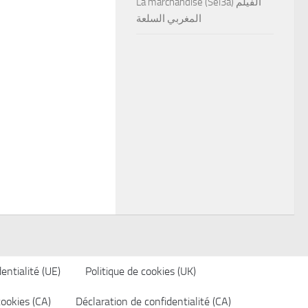
La marchandise (Sel3a) الفيلم
المغربي السلعة
entialité (UE)
Politique de cookies (UK)
cookies (CA)
Déclaration de confidentialité (CA)