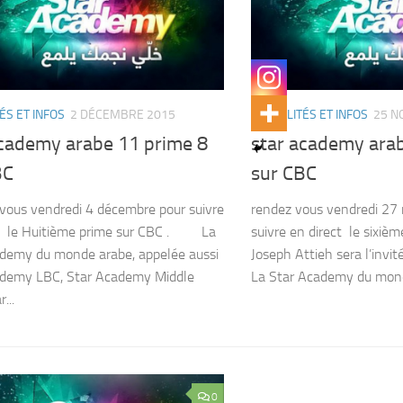
ÉS ET INFOS
2 DÉCEMBRE 2015
ACTUALITÉS ET INFOS
25 N
academy arabe 11 prime 8
star academy ara
BC
sur CBC
ous vendredi 4 décembre pour suivre
rendez vous vendredi 27
ct le Huitième prime sur CBC . La
suivre en direct le sixièm
demy du monde arabe, appelée aussi
Joseph Attieh sera l’in
ademy LBC, Star Academy Middle
La Star Academy du monde
...
0