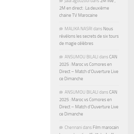
jalal agouzoul
dans
2M live ,
2M en direct : La deuxième
chaine TV Marocaine
MALIKA NASRI
dans
Nous
révélons les secrets de six tours
de magie célèbres
ANSUMOU BILALI
dans
CAN
2025 : Maroc vs Comores en
Direct – Match d’Ouverture Live
ce Dimanche
ANSUMOU BILALI
dans
CAN
2025 : Maroc vs Comores en
Direct – Match d’Ouverture Live
ce Dimanche
Chennani
dans
Film marocain