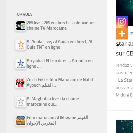
TOP VUES
2M live , 2M en direct : La deuxième
chaine TV Marocaine
ACTUALIT
Al Aoula Live, Al Aoula en direct, Al
star 
Oula TNT en ligne
sur C
Arryadia TNT en direct , Arriadia en
rendez v
ligne ,…
suivre e
Zin Li Fik Le film Marocain de Nabil
La Star
Ayouch الفيلم…
aussi S
Middle E
Al Maghribia live : la chaîne
marocaine qui…
Film marocain Al Ikhwane الفيلم
المغربي الإخوان