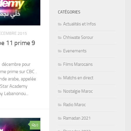
CATÉGORIES
Actualités et Infos
ÉCEMBRE 2015
Chhiwate Sorour
be 11 prime 9
Evenements
1 décembre pour
Films Marocains
ième prime sur CBC .
Matchs en direct
de arabe, appelée
 Star Academy
Nostalgie Maroc
y Lebanonou...
Radio Maroc
Ramadan 2021
0