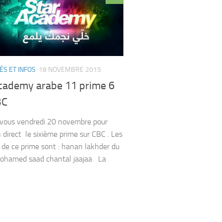
ÉS ET INFOS
18 NOVEMBRE 2015
academy arabe 11 prime 6
BC
vous vendredi 20 novembre pour
n direct le sixième prime sur CBC . Les
de ce prime sont : hanan lakhder du
ohamed saad chantal jaajaa La