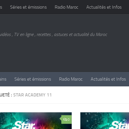
s
Séries et émissions
Radio Maroc
Actualités et Infos
vidéos , TV en ligne , recettes , astuces et actualité du Maroc
ains
Séries et émissions
Radio Maroc
Actualités et Infos
UETÉ :
STAR ACADEMY 11
0