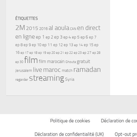
ÉTIQUETTES
2M
al aoula
en direct
2015
2016
CAN
en ligne
ep 1
ep 3
ep 2
ep 4
ep 5
ep 6
ep 7
ep 11
ep 8
ep 9
ep 10
ep 12
ep 13
ep 15
ep
ep 14
16
ep 17
ep 21
ep 27
ep 18
ep 19
ep 20
ep 22
ep 23
ep 28
film
gratuit
film marocain
ep 30
Ghouta
ramadan
maroc
live
Jerusalem
match
streaming
Syria
regarder
Politique de cookies
Déclaration de con
Déclaration de confidentialité (UK)
Opt-out pr