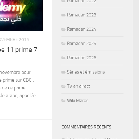
Ramadan 2022
Ramadan 2023
Ramadan 2024
OVEMBRE 2015
Ramadan 2025
be 11 prime 7
Ramadan 2026
Séries et émissions
 novembre pour
e prime sur CBC .
TV en direct
vité de ce prime .
 arabe, appelée...
Wiki Maroc
COMMENTAIRES RÉCENTS