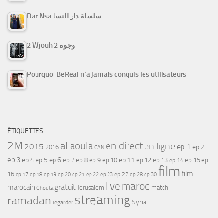
Dar Nsa سلسلة دار النسا
2 Wjouh 2 وجوه
Pourquoi BeReal n’a jamais conquis les utilisateurs
ÉTIQUETTES
2M
al aoula
en direct
en ligne
2015
ep 1
ep 2
2016
CAN
ep 3
ep 4
ep 5
ep 6
ep 7
ep 11
ep 8
ep 9
ep 10
ep 12
ep 13
ep 15
ep
ep 14
film
film
16
ep 17
ep 21
ep 27
ep 18
ep 19
ep 20
ep 22
ep 23
ep 28
ep 30
maroc
live
gratuit
marocain
Jerusalem
match
Ghouta
streaming
ramadan
Syria
regarder