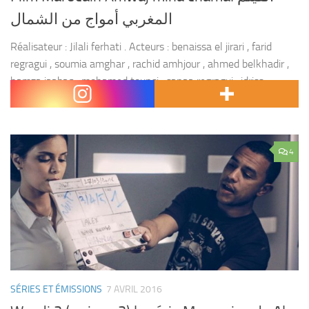
المغربي أمواج من الشمال
Réalisateur : Jilali ferhati . Acteurs : benaissa el jirari , farid
regragui , soumia amghar , rachid amhjour , ahmed belkhadir ,
hamza jaabaq , mohamed tounsi , sanaa regragui , idriss
karimi...
4
SÉRIES ET ÉMISSIONS
7 AVRIL 2016