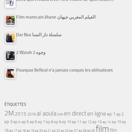
Film marocain Jihane الفيلم المغربي جيهان
Dar Nsa سلسلة دار النسا
2 Wjouh 2 وجوه
Pourquoi BeReal n’a jamais conquis les utilisateurs
ÉTIQUETTES
2M
al aoula
en direct
en ligne
2015
ep 1
ep 2
2016
CAN
ep 3
ep 4
ep 5
ep 6
ep 7
ep 11
ep 8
ep 9
ep 10
ep 12
ep 13
ep 15
ep
ep 14
film
film
16
ep 17
ep 21
ep 27
ep 18
ep 19
ep 20
ep 22
ep 23
ep 28
ep 30