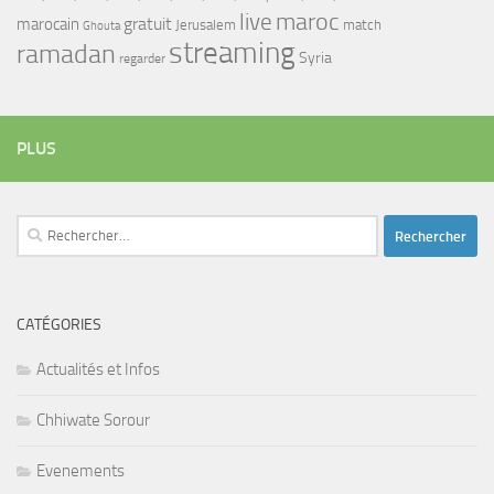
maroc
live
gratuit
marocain
Jerusalem
match
Ghouta
streaming
ramadan
Syria
regarder
PLUS
Rechercher :
CATÉGORIES
Actualités et Infos
Chhiwate Sorour
Evenements